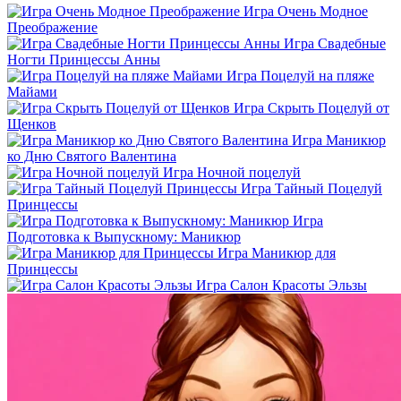
Игра Очень Модное
Преображение
Игра Свадебные
Ногти Принцессы Анны
Игра Поцелуй на пляже
Майами
Игра Скрыть Поцелуй от
Щенков
Игра Маникюр
ко Дню Святого Валентина
Игра Ночной поцелуй
Игра Тайный Поцелуй
Принцессы
Игра
Подготовка к Выпускному: Маникюр
Игра Маникюр для
Принцессы
Игра Салон Красоты Эльзы