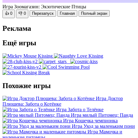
Игра Зоомагазин: Экзотические Птицы
👍
0
👎
0
Перезапуск
Главная
Полный экран
Реклама
Ещё игры
Похожие игры
Игра Доктор
Плюшева: Забота о Котёнке
Игра Забота о Телёнке
Игра милый Питомец: Панда
Игра Кошечка чемпионка
Игра Уход за маленьким пони
Игра Мамочка и
маленькие питомцы