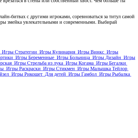
е врезаться в стены или собственный хвост. Чем больше ты
лайн-битвах с другими игроками, соревноваться за титул самой
игры змейка увлекательными и современными. Выбирай
Игры Стратегии
Игры Кулинария
Игры Винкс
Игры
ортики
Игры Беременные
Игры Больница
Игры Дизайн
Игры
рская
Игры Стрельба из лука
Игры Когама
Игры Бегалки
ды
Игры Раскраски
Игры Стикмен
Игры Малышка Тейлор
йзел
Игры Рикошет
Для детей
Игры Гамбол
Игры Рыбалка