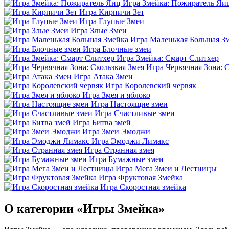
Игра Змейка: Пожиратель Яи
Игра Кирпичи Зет
Игра Глупые Змеи
Игра Злые Змеи
Игра Маленькая Большая З
Игра Блочные змеи
Игра Змейка: Смарт Слитхер
Игра Червячная Зона: 
Игра Атака Змеи
Игра Королевский червяк
Игра Змея и яблоко
Игра Настоящие змеи
Игра Счастливые змеи
Игра Битва змей
Игра Змеи Эмоджи
Игра Эмоджи Лимакс
Игра Странная змея
Игра Бумажные змеи
Игра Мега Змеи и Лестницы
Игра Фруктовая Змейка
Игра Скоростная змейка
О категории «Игры Змейка»