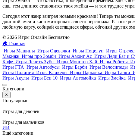
Игры Змейка — это классика, проверенная временем. Здесь всё 
ешь, тем длиннее становится твоя змейка — и тем труднее упра
Сегодня этот жанр заиграл новыми красками! Теперь ты можешь 
длинной змеи и кастомизировать своего персонажа. Разные р
любимую карту, собирай светящиеся сферы, обгоняй других зме
© 2026 Игры Онлайн Бесплатно
🏠
Главная
Игры Машины
Игры Одевалки
Игры Поцелуи
Игры Стреля
Макияж
Игры про Зомби
Игры Амонг Ас
Игры Леди Баг и С
Кафе
Игры Лечить Зубы
Игры Монстер Хай
Игры Роботы
И
Игры ГТА
Игры Автобусы
Игры Барби
Игры Велосипеды
И
Игры Полиция
Игры Кликеры
Игры Парковка
Игры Танки
Игры Акулы
Игры Бен 10
Игры Автомойка
Игры Змейка
Иг
Категории
✕
Популярные
Игры для девочек
Игры для мальчиков
И
И
Ещё категории