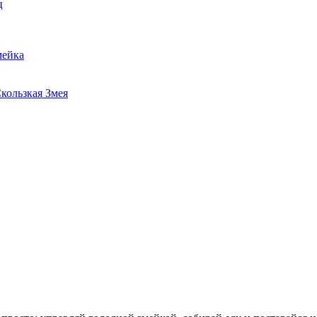
ц
мейка
Скользкая Змея