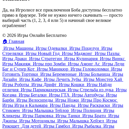
Да, на Игролисе все приключения Боба доступны бесплатно
прямо в браузере. Тебе не нужно ничего скачивать — просто
выбирай часть (1, 2, 3, 4 или 5) и начинай свое великое
ограбление!
© 2026 Игры Онлайн Бесплатно
🏠
Главная
Игры Машины
Игры Одевалки
Игры Поцелуи
Игры
Стрелялки
Игры Новый Год
Игры Маджонг
Игры Пазлы
Игры Драки
Игры Стратегии
Игры Кулинария
Игры Винкс
Игры Макияж
Игры про Зомби
Игры Амонг Ас
Игры Леди
Баг и Супер Кот
Игры Маникюр
Игры Головоломки
Игры
Готовить Тортики
Игры Беременные
Игры Больница
Игры
Дизайн
Игры Кафе
Игры Лечить Зубы
Игры Монстер Хай
Игры Роботы
Игры Дрифт
Игры Кошки
Игры Найди
отличия
Игры Парикмахерская
Игры Стрельба из лука
Игры
Когама
Игры Бегалки
Игры ГТА
Игры Автобусы
Игры
Барби
Игры Велосипеды
Игры Ножи
Игры Про Космос
Игры Игра в Кальмара
Игры Панды
Игры Раскраски
Игры
Стикмен
Игры Малышка Тейлор
Игры Полиция
Игры
Кликеры
Игры Парковка
Игры Танки
Игры Братц
Игры
Джипы
Игры Мотоциклы
Игры Малышка Хейзел
Игры
Рикошет
Для детей
Игры Гамбол
Игры Рыбалка
Игры