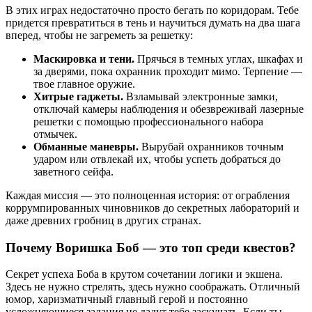
В этих играх недостаточно просто бегать по коридорам. Тебе
придется превратиться в тень и научиться думать на два шага
вперед, чтобы не загреметь за решетку:
Маскировка и тени.
Прячься в темных углах, шкафах и
за дверями, пока охранник проходит мимо. Терпение —
твое главное оружие.
Хитрые гаджеты.
Взламывай электронные замки,
отключай камеры наблюдения и обезвреживай лазерные
решетки с помощью профессионального набора
отмычек.
Обманные маневры.
Вырубай охранников точным
ударом или отвлекай их, чтобы успеть добраться до
заветного сейфа.
Каждая миссия — это полноценная история: от ограбления
коррумпированных чиновников до секретных лабораторий и
даже древних гробниц в других странах.
Почему Воришка Боб — это топ среди квестов?
Секрет успеха Боба в крутом сочетании логики и экшена.
Здесь не нужно стрелять, здесь нужно соображать. Отличный
юмор, харизматичный главный герой и постоянно
усложняющиеся задания не дадут тебе заскучать. Если ты