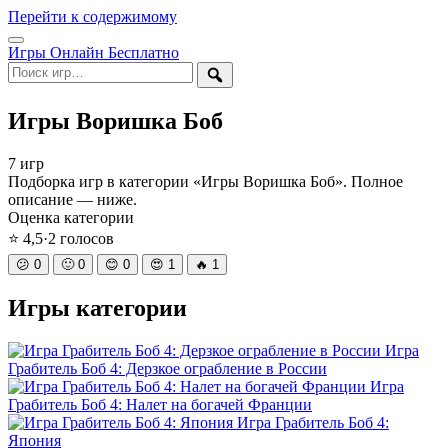
Перейти к содержимому
Открыть
Игры Онлайн Бесплатно
меню
Поиск
Игры Воришка Боб
7 игр
Подборка игр в категории «Игры Воришка Боб». Полное
описание — ниже.
Оценка категории
⭐
4,5
·
2
голосов
😕
0
🙂
0
😊
0
😍
1
🔥
1
Игры категории
Игра
Грабитель Боб 4: Дерзкое ограбление в России
Игра
Грабитель Боб 4: Налет на богачей Франции
Игра Грабитель Боб 4:
Япония