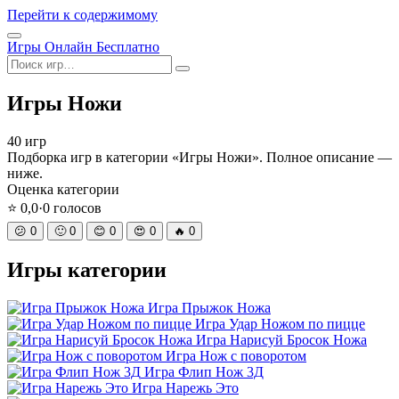
Перейти к содержимому
Открыть
Игры Онлайн Бесплатно
меню
Поиск
Игры Ножи
40 игр
Подборка игр в категории «Игры Ножи». Полное описание —
ниже.
Оценка категории
⭐
0,0
·
0
голосов
😕
0
🙂
0
😊
0
😍
0
🔥
0
Игры категории
Игра Прыжок Ножа
Игра Удар Ножом по пицце
Игра Нарисуй Бросок Ножа
Игра Нож с поворотом
Игра Флип Нож 3Д
Игра Нарежь Это