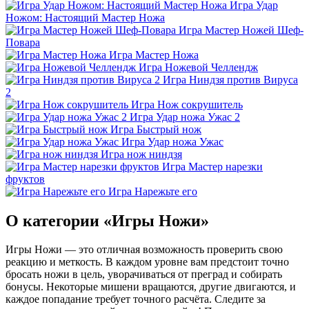
Игра Удар
Ножом: Настоящий Мастер Ножа
Игра Мастер Ножей Шеф-
Повара
Игра Мастер Ножа
Игра Ножевой Челлендж
Игра Ниндзя против Вируса
2
Игра Нож сокрушитель
Игра Удар ножа Ужас 2
Игра Быстрый нож
Игра Удар ножа Ужас
Игра нож ниндзя
Игра Мастер нарезки
фруктов
Игра Нарежьте его
О категории «Игры Ножи»
Игры Ножи — это отличная возможность проверить свою
реакцию и меткость. В каждом уровне вам предстоит точно
бросать ножи в цель, уворачиваться от преград и собирать
бонусы. Некоторые мишени вращаются, другие двигаются, и
каждое попадание требует точного расчёта. Следите за