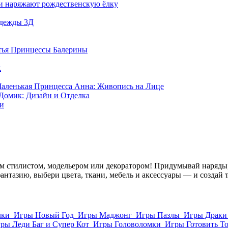
и наряжают рождественскую ёлку
Одежды 3Д
тья Принцессы Балерины
к
аленькая Принцесса Анна: Живопись на Лице
Домик: Дизайн и Отделка
ки
 стилистом, модельером или декоратором! Придумывай наряды, 
антазию, выбери цвета, ткани, мебель и аксессуары — и создай т
лки
Игры Новый Год
Игры Маджонг
Игры Пазлы
Игры Драки
ры Леди Баг и Супер Кот
Игры Головоломки
Игры Готовить Т