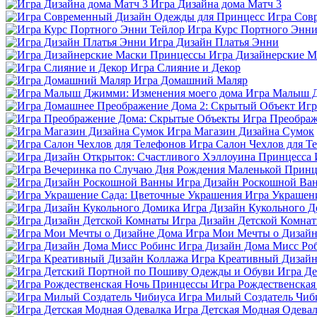
Игра Дизайна дома Матч 3
Игра Сов
Игра Курс Портного Энни
Игра Дизайн Платья Энни
Игра Дизайнерские 
Игра Слияние и Декор
Игра Домашний Маляр
Игра Малыш Д
Игр
Игра Преображ
Игра Магазин Дизайна Сумок
Игра Салон Чехлов для Т
Игра Дизайн Роскошной Ва
Игра Украшен
Игра Дизайн Кукольного 
Игра Дизайн Детской Комна
Игра Мои Мечты о Дизайн
Игра Дизайн Дома Мисс Ро
Игра Креативный Дизайн
Игра Д
Игра Рождественска
Игра Милый Создатель Чиб
Игра Детская Модная Одева