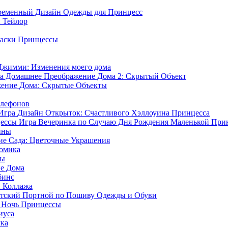
ременный Дизайн Одежды для Принцесс
 Тейлор
Маски Принцессы
жимми: Изменения моего дома
а Домашнее Преображение Дома 2: Скрытый Объект
ение Дома: Скрытые Объекты
елефонов
Игра Дизайн Открыток: Счастливого Хэллоуина Принцесса
Игра Вечеринка по Случаю Дня Рождения Маленькой При
нны
ие Сада: Цветочные Украшения
Домика
ты
е Дома
бинс
 Коллажа
етский Портной по Пошиву Одежды и Обуви
я Ночь Принцессы
иуса
лка