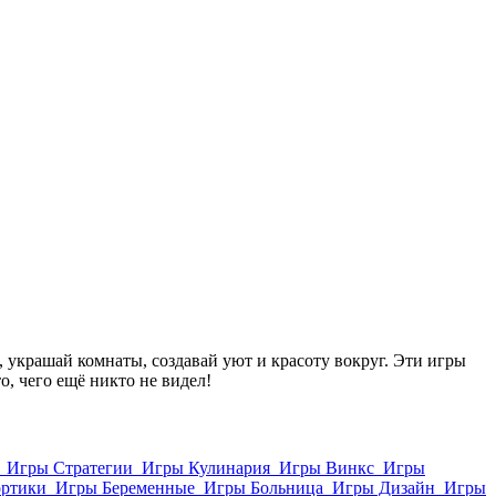
украшай комнаты, создавай уют и красоту вокруг. Эти игры
о, чего ещё никто не видел!
Игры Стратегии
Игры Кулинария
Игры Винкс
Игры
ортики
Игры Беременные
Игры Больница
Игры Дизайн
Игры