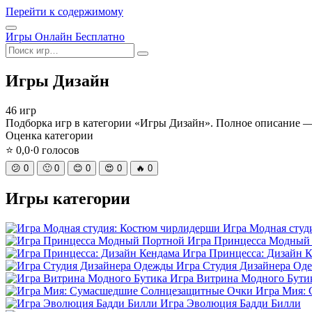
Перейти к содержимому
Открыть
Игры Онлайн Бесплатно
меню
Поиск
Игры Дизайн
46 игр
Подборка игр в категории «Игры Дизайн». Полное описание 
Оценка категории
⭐
0,0
·
0
голосов
😕
0
🙂
0
😊
0
😍
0
🔥
0
Игры категории
Игра Модная студ
Игра Принцесса Модный
Игра Принцесса: Дизайн 
Игра Студия Дизайнера Од
Игра Витрина Модного Бути
Игра Мия:
Игра Эволюция Бадди Билли