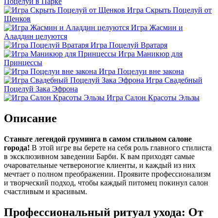
Поцелуи в Парке
Игра Скрыть Поцелуй от
Щенков
Игра Жасмин и
Аладдин целуются
Игра Поцелуй Вратаря
Игра Маникюр для
Принцессы
Игра Поцелуи вне закона
Игра Свадебный
Поцелуй Зака Эфрона
Игра Салон Красоты Эльзы
Описание
Станьте легендой груминга в самом стильном салоне
города!
В этой игре вы берете на себя роль главного стилиста
в эксклюзивном заведении Барби. К вам приходят самые
очаровательные четвероногие клиенты, и каждый из них
мечтает о полном преображении. Проявите профессионализм
и творческий подход, чтобы каждый питомец покинул салон
счастливым и красивым.
Профессиональный ритуал ухода: От