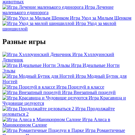
животных
Игра Лечение
маленького единорога
Игра Уход за Милым Щенком
Игра Уход за милой
шиншиллой
Разные игры
Игра Хэллоуинский
Девичник
Игра Идеальные Ногти
Эльзы
Игра Модный Бутик для
Ногтей
Игра Поцелуй в классе
Игра Внезапный поцелуй
Игра Красавица и
Чудовище целуются
Игра Продолжайте
целоваться 2
Игра Алиса в
Маникюрном Салоне
Игра Романтичные