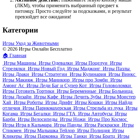
(ЛКМ), чтобы применить выбранный предмет к
питомцу. Просто следуйте за подсказками, и результат
превзойдет все ожидания!
Категории
Игры Уход за Животными
© 2026 Игры Онлайн Бесплатно
🏠
Главная
Игры Машины
Игры Одевалки
Игры Поцелуи
Игры
Стрелялки
Игры Новый Год
Игры Маджонг
Игры Пазлы
Игры Драки
Игры Стратегии
Игры Кулинария
Игры Винкс
Игры Макияж
Игры Маникюр
Игры про Зомби
Игры
Амонг Ас
Игры Леди Баг и Супер Кот
Игры Головоломки
Игры Готовить Тортики
Игры Беременные
Игры Больница
Игры Дизайн
Игры Кафе
Игры Лечить Зубы
Игры Монстер
Хай
Игры Роботы
Игры Дрифт
Игры Кошки
Игры Найди
отличия
Игры Парикмахерская
Игры Стрельба из лука
Игры
Когама
Игры Бегалки
Игры ГТА
Игры Автобусы
Игры
Барби
Игры Велосипеды
Игры Ножи
Игры Про Космос
Игры Игра в Кальмара
Игры Панды
Игры Раскраски
Игры
Стикмен
Игры Малышка Тейлор
Игры Полиция
Игры
Кликеры
Игры Парковка
Игры Танки
Игры Братц
Игры