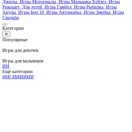
Джипы
Игры Мотоциклы
Игры Малышка Хейзел
Игры
Рикошет
Для детей
Игры Гамбол
Игры Рыбалка
Игры
Акулы
Игры Бен 10
Игры Автомойка
Игры Змейка
Игры
Свадьба
Категории
✕
Популярные
Игры для девочек
Игры для мальчиков
И
И
Ещё категории
И
И
С
И
И
И
И
И
И