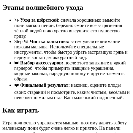
Этапы волшебного ухода
🦄
Уход за шёрсткой:
сначала хорошенько вымойте
пони мягкой пеной, бережно смойте все загрязнения
тёплой водой и аккуратно высушите его пушистую
гриву.
Step 🧼
Чистка копытцев:
затем уделите внимание
ножкам малыша. Используйте специальные
инструменты, чтобы быстро убрать застрявшую грязь и
вернуть копытцам аккуратный вид.
👑
Выбор аксессуаров:
после этого загляните в яркий
гардероб, чтобы примерить изящные украшения,
модные заколки, нарядную попону и другие элементы
образа.
❤️
Финальный результат:
наконец, оцените плоды
своих стараний и посмотрите, каким чистым, весёлым и
невероятно милым стал Ваш маленький подопечный.
Как играть
Игра полностью управляется мышью, поэтому дарить заботу
маленькому пони будет очень легко и приятно. На панели