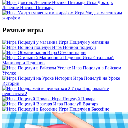
Игра Доктор:
Лечение Носика Питомца
Игра Уход за маленьким
жирафом
Разные игры
Игра Поцелуй у магазина
Игра Ночной поцелуй
Игра Обмани парня
Игра Стильный
Маникюр и Педикюр
Игра Поцелуи в Райском
Уголке
Игра Поцелуй на Уроке
Истории
Игра Продолжайте
целоваться 2
Игра Поцелуй Повара
Игра Поцелуй Вратаря
Игра Поцелуй в Бассейне