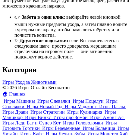
инструментов Вас уже ждут душистое мыло, фен, расчёски и
множество красивых нарядов.
👉
Забота в один клик:
выбирайте левой кнопкой
мыши нужные предметы ухода, а затем плавно водите
курсором по экрану, чтобы намылить шёрстку или
почистить копытца.
✨
Дружеские подсказки:
если Вы сомневаетесь в
следующем шаге, просто доверьтесь мерцающим
стрелочкам на игровом поле — они мгновенно
подскажут верное действие.
Категории
Игры Уход за Животными
© 2026 Игры Онлайн Бесплатно
🏠
Главная
Игры Машины
Игры Одевалки
Игры Поцелуи
Игры
Стрелялки
Игры Новый Год
Игры Маджонг
Игры Пазлы
Игры Драки
Игры Стратегии
Игры Кулинария
Игры
Маникюр
Игры Винкс
Игры про Зомби
Игры Амонг Ас
Игры Леди Баг и Супер Кот
Игры Головоломки
Игры
Готовить Тортики
Игры Беременные
Игры Больница
Игры
Дизайн
Игры Кафе
Игры Лечить Зубы
Игры Монстер Хай