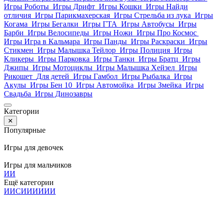
Игры Роботы
Игры Дрифт
Игры Кошки
Игры Найди
отличия
Игры Парикмахерская
Игры Стрельба из лука
Игры
Когама
Игры Бегалки
Игры ГТА
Игры Автобусы
Игры
Барби
Игры Велосипеды
Игры Ножи
Игры Про Космос
Игры Игра в Кальмара
Игры Панды
Игры Раскраски
Игры
Стикмен
Игры Малышка Тейлор
Игры Полиция
Игры
Кликеры
Игры Парковка
Игры Танки
Игры Братц
Игры
Джипы
Игры Мотоциклы
Игры Малышка Хейзел
Игры
Рикошет
Для детей
Игры Гамбол
Игры Рыбалка
Игры
Акулы
Игры Бен 10
Игры Автомойка
Игры Змейка
Игры
Свадьба
Игры Динозавры
Категории
✕
Популярные
Игры для девочек
Игры для мальчиков
И
И
Ещё категории
И
И
С
И
И
И
И
И
И