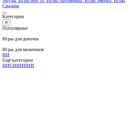
Акулы
Игры Бен 10
Игры Автомойка
Игры Змейка
Игры
Свадьба
Категории
✕
Популярные
Игры для девочек
Игры для мальчиков
И
И
Ещё категории
И
И
С
И
И
И
И
И
И