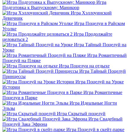
Игра
Подготовка к Выпускному: Маникюр
Игра Хэллоуинский
Девичник
Игра Поцелуи в Райском
Уголке
Игра Продолжайте
целоваться 2
Игра Тайный Поцелуй на
Уроке
Игра Романтичный
Поцелуй на Пляже
Игра Поцелуи на отдыхе
Игра Тайный Поцелуй
Принцессы
Игра Поцелуй на Уроке
Истории
Игра Романтичные
Поцелуи в Парке
Игра Идеальные Ногти
Эльзы
Игра Скрытый поцелуй
Игра Свадебный
Поцелуй Зака Эфрона
Игра Поцелуй в скейт-парке