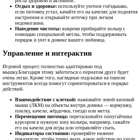
росла здоровой и активной.
Отдых и здоровье:
используйте уютное гнёздышко,
если питомец устал, качайте его на качелях для поднятия
настроения и открывайте аптечку при легком
недомогании.
Наведение чистоты:
вовремя прибирайте вольер с
помощью специальной метлы, чтобы поддерживать
порядок и уют в домике вашего любимца.
Управление и интерактив
Игровой процесс полностью адаптирован под
мышку.Благодаря этому заботиться о пернатом друге будет
очень легко. Кроме того, наглядные подсказки на панели
инструментов всегда помогут сориентироваться в порядке
действий.
Взаимодействие с клеткой:
нажимайте левой кнопкой
мыши (ЛКМ) на объекты внутри домика — кормушку,
поилку, качели, жёрдочки, гнездо или метлу.
Перемещение питомца:
перетаскивайте попугайчика
курсором в нужную зону вольера, например, сажайте
его на качели для игры или отправляйте спать.
Индикаторы состояния:
проверяйте нижние
показатели, чтобы точно знать, какое действие по уходу