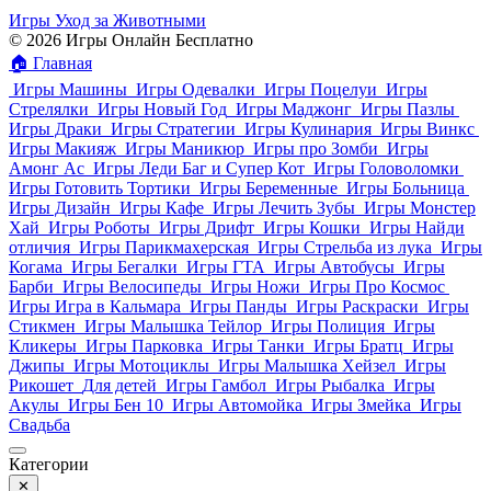
Игры Уход за Животными
© 2026 Игры Онлайн Бесплатно
🏠
Главная
Игры Машины
Игры Одевалки
Игры Поцелуи
Игры
Стрелялки
Игры Новый Год
Игры Маджонг
Игры Пазлы
Игры Драки
Игры Стратегии
Игры Кулинария
Игры Винкс
Игры Макияж
Игры Маникюр
Игры про Зомби
Игры
Амонг Ас
Игры Леди Баг и Супер Кот
Игры Головоломки
Игры Готовить Тортики
Игры Беременные
Игры Больница
Игры Дизайн
Игры Кафе
Игры Лечить Зубы
Игры Монстер
Хай
Игры Роботы
Игры Дрифт
Игры Кошки
Игры Найди
отличия
Игры Парикмахерская
Игры Стрельба из лука
Игры
Когама
Игры Бегалки
Игры ГТА
Игры Автобусы
Игры
Барби
Игры Велосипеды
Игры Ножи
Игры Про Космос
Игры Игра в Кальмара
Игры Панды
Игры Раскраски
Игры
Стикмен
Игры Малышка Тейлор
Игры Полиция
Игры
Кликеры
Игры Парковка
Игры Танки
Игры Братц
Игры
Джипы
Игры Мотоциклы
Игры Малышка Хейзел
Игры
Рикошет
Для детей
Игры Гамбол
Игры Рыбалка
Игры
Акулы
Игры Бен 10
Игры Автомойка
Игры Змейка
Игры
Свадьба
Категории
✕