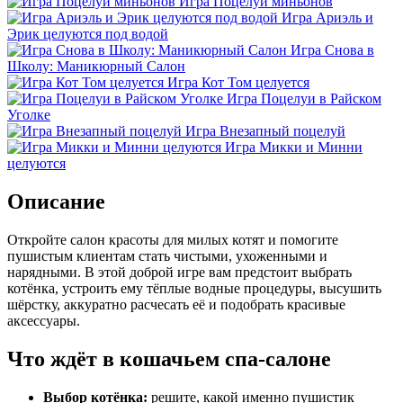
Игра Поцелуи миньонов
Игра Ариэль и
Эрик целуются под водой
Игра Снова в
Школу: Маникюрный Салон
Игра Кот Том целуется
Игра Поцелуи в Райском
Уголке
Игра Внезапный поцелуй
Игра Микки и Минни
целуются
Описание
Откройте салон красоты для милых котят и помогите
пушистым клиентам стать чистыми, ухоженными и
нарядными. В этой доброй игре вам предстоит выбрать
котёнка, устроить ему тёплые водные процедуры, высушить
шёрстку, аккуратно расчесать её и подобрать красивые
аксессуары.
Что ждёт в кошачьем спа-салоне
Выбор котёнка:
решите, какой именно пушистик