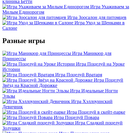
клиника Бетти
Игра Ухаживаем за
Милым Единорогом
Игра Зоосалон для питомцев
Игра Уход за Щенками в
Салоне
Разные игры
Игра Маникюр для
Принцессы
Игра Поцелуй на Уроке
Истории
Игра Поцелуй Вратаря
Игра Поцелуй
Звёзд на Красной Дорожке
Игра Идеальные Ногти
Эльзы
Игра Хэллоуинский
Девичник
Игра Поцелуй в скейт-парке
Игра Поцелуй Повара
Игра Сладкий поцелуй
Золушки