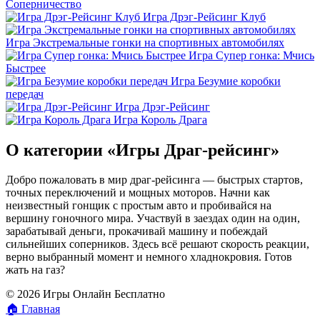
Соперничество
Игра Дрэг-Рейсинг Клуб
Игра Экстремальные гонки на спортивных автомобилях
Игра Супер гонка: Мчись
Быстрее
Игра Безумие коробки
передач
Игра Дрэг-Рейсинг
Игра Король Драга
О категории «Игры Драг-рейсинг»
Добро пожаловать в мир драг-рейсинга — быстрых стартов,
точных переключений и мощных моторов. Начни как
неизвестный гонщик с простым авто и пробивайся на
вершину гоночного мира. Участвуй в заездах один на один,
зарабатывай деньги, прокачивай машину и побеждай
сильнейших соперников. Здесь всё решают скорость реакции,
верно выбранный момент и немного хладнокровия. Готов
жать на газ?
© 2026 Игры Онлайн Бесплатно
🏠
Главная