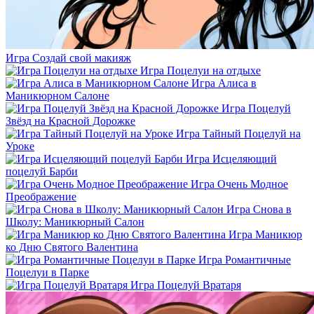
Игра Создай свой макияж
Игра Поцелуи на отдыхе
Игра Алиса в
Маникюрном Салоне
Игра Поцелуй
Звёзд на Красной Дорожке
Игра Тайный Поцелуй на
Уроке
Игра Исцеляющий
поцелуй Барби
Игра Очень Модное
Преображение
Игра Снова в
Школу: Маникюрный Салон
Игра Маникюр
ко Дню Святого Валентина
Игра Романтичные
Поцелуи в Парке
Игра Поцелуй Вратаря