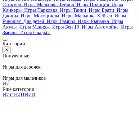
Стикмен
Игры Малышка Тейлор
Игры Полиция
Игры
Кликеры
Игры Парковка
Игры Танки
Игры Братц
Игры
Джипы
Игры Мотоциклы
Игры Малышка Хейзел
Игры
Рикошет
Для детей
Игры Гамбол
Игры Рыбалка
Игры
Акулы
Игры Макияж
Игры Бен 10
Игры Автомойка
Игры
Змейка
Игры Свадьба
Категории
✕
Популярные
Игры для девочек
Игры для мальчиков
И
И
Ещё категории
И
И
С
И
И
И
И
И
И