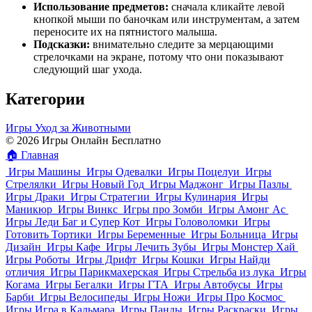
Использование предметов:
сначала кликайте левой
кнопкой мыши по баночкам или инструментам, а затем
переносите их на пятнистого малыша.
Подсказки:
внимательно следите за мерцающими
стрелочками на экране, потому что они показывают
следующий шаг ухода.
Категории
Игры Уход за Животными
© 2026 Игры Онлайн Бесплатно
🏠
Главная
Игры Машины
Игры Одевалки
Игры Поцелуи
Игры
Стрелялки
Игры Новый Год
Игры Маджонг
Игры Пазлы
Игры Драки
Игры Стратегии
Игры Кулинария
Игры
Маникюр
Игры Винкс
Игры про Зомби
Игры Амонг Ас
Игры Леди Баг и Супер Кот
Игры Головоломки
Игры
Готовить Тортики
Игры Беременные
Игры Больница
Игры
Дизайн
Игры Кафе
Игры Лечить Зубы
Игры Монстер Хай
Игры Роботы
Игры Дрифт
Игры Кошки
Игры Найди
отличия
Игры Парикмахерская
Игры Стрельба из лука
Игры
Когама
Игры Бегалки
Игры ГТА
Игры Автобусы
Игры
Барби
Игры Велосипеды
Игры Ножи
Игры Про Космос
Игры Игра в Кальмара
Игры Панды
Игры Раскраски
Игры