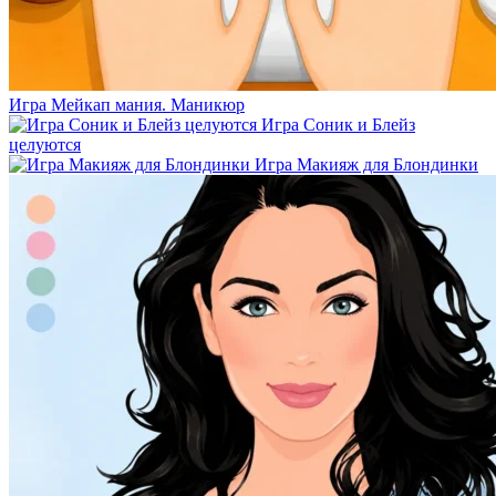
Игра Мейкап мания. Маникюр
Игра Соник и Блейз
целуются
Игра Макияж для Блондинки