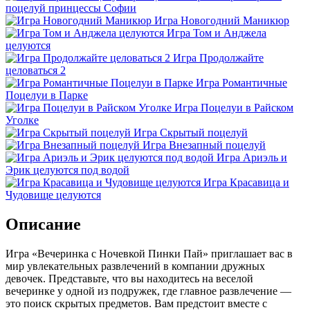
поцелуй принцессы Софии
Игра Новогодний Маникюр
Игра Том и Анджела
целуются
Игра Продолжайте
целоваться 2
Игра Романтичные
Поцелуи в Парке
Игра Поцелуи в Райском
Уголке
Игра Скрытый поцелуй
Игра Внезапный поцелуй
Игра Ариэль и
Эрик целуются под водой
Игра Красавица и
Чудовище целуются
Описание
Игра «Вечеринка с Ночевкой Пинки Пай» приглашает вас в
мир увлекательных развлечений в компании дружных
девочек. Представьте, что вы находитесь на веселой
вечеринке у одной из подружек, где главное развлечение —
это поиск скрытых предметов. Вам предстоит вместе с