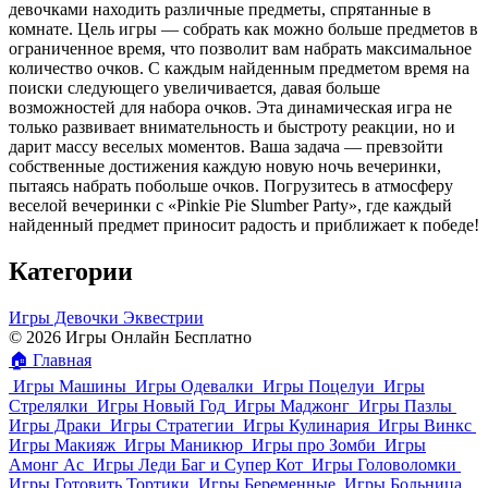
девочками находить различные предметы, спрятанные в
комнате. Цель игры — собрать как можно больше предметов в
ограниченное время, что позволит вам набрать максимальное
количество очков. С каждым найденным предметом время на
поиски следующего увеличивается, давая больше
возможностей для набора очков. Эта динамическая игра не
только развивает внимательность и быстроту реакции, но и
дарит массу веселых моментов. Ваша задача — превзойти
собственные достижения каждую новую ночь вечеринки,
пытаясь набрать побольше очков. Погрузитесь в атмосферу
веселой вечеринки с «Pinkie Pie Slumber Party», где каждый
найденный предмет приносит радость и приближает к победе!
Категории
Игры Девочки Эквестрии
© 2026 Игры Онлайн Бесплатно
🏠
Главная
Игры Машины
Игры Одевалки
Игры Поцелуи
Игры
Стрелялки
Игры Новый Год
Игры Маджонг
Игры Пазлы
Игры Драки
Игры Стратегии
Игры Кулинария
Игры Винкс
Игры Макияж
Игры Маникюр
Игры про Зомби
Игры
Амонг Ас
Игры Леди Баг и Супер Кот
Игры Головоломки
Игры Готовить Тортики
Игры Беременные
Игры Больница