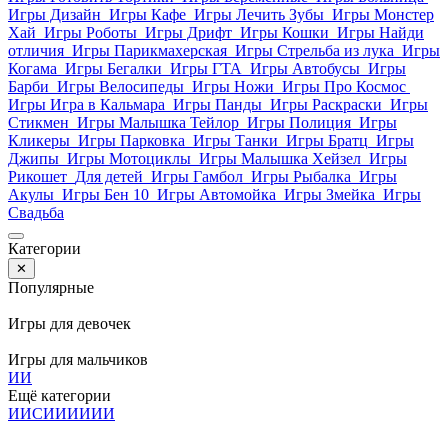
Игры Дизайн
Игры Кафе
Игры Лечить Зубы
Игры Монстер
Хай
Игры Роботы
Игры Дрифт
Игры Кошки
Игры Найди
отличия
Игры Парикмахерская
Игры Стрельба из лука
Игры
Когама
Игры Бегалки
Игры ГТА
Игры Автобусы
Игры
Барби
Игры Велосипеды
Игры Ножи
Игры Про Космос
Игры Игра в Кальмара
Игры Панды
Игры Раскраски
Игры
Стикмен
Игры Малышка Тейлор
Игры Полиция
Игры
Кликеры
Игры Парковка
Игры Танки
Игры Братц
Игры
Джипы
Игры Мотоциклы
Игры Малышка Хейзел
Игры
Рикошет
Для детей
Игры Гамбол
Игры Рыбалка
Игры
Акулы
Игры Бен 10
Игры Автомойка
Игры Змейка
Игры
Свадьба
Категории
✕
Популярные
Игры для девочек
Игры для мальчиков
И
И
Ещё категории
И
И
С
И
И
И
И
И
И