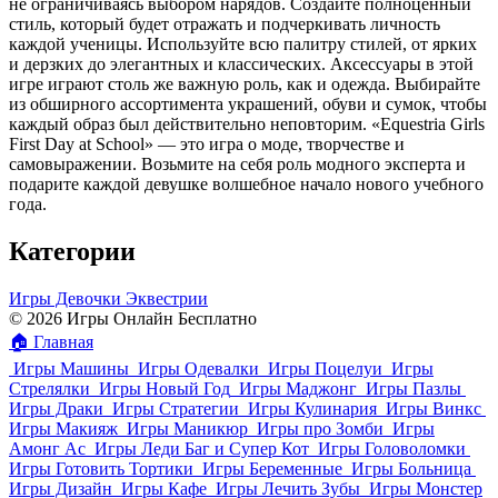
не ограничиваясь выбором нарядов. Создайте полноценный
стиль, который будет отражать и подчеркивать личность
каждой ученицы. Используйте всю палитру стилей, от ярких
и дерзких до элегантных и классических. Аксессуары в этой
игре играют столь же важную роль, как и одежда. Выбирайте
из обширного ассортимента украшений, обуви и сумок, чтобы
каждый образ был действительно неповторим. «Equestria Girls
First Day at School» — это игра о моде, творчестве и
самовыражении. Возьмите на себя роль модного эксперта и
подарите каждой девушке волшебное начало нового учебного
года.
Категории
Игры Девочки Эквестрии
© 2026 Игры Онлайн Бесплатно
🏠
Главная
Игры Машины
Игры Одевалки
Игры Поцелуи
Игры
Стрелялки
Игры Новый Год
Игры Маджонг
Игры Пазлы
Игры Драки
Игры Стратегии
Игры Кулинария
Игры Винкс
Игры Макияж
Игры Маникюр
Игры про Зомби
Игры
Амонг Ас
Игры Леди Баг и Супер Кот
Игры Головоломки
Игры Готовить Тортики
Игры Беременные
Игры Больница
Игры Дизайн
Игры Кафе
Игры Лечить Зубы
Игры Монстер