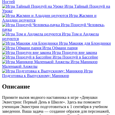
Ногтей
Игра Тайный Поцелуй на
Уроке
Игра Жасмин и
Аладдин целуются
Игра Поцелуй Человека-
паука
Игра Том и Анджела
целуются
Игра Макияж для Блондинки
Игра Обмани парня
Игра Поцелуи вне закона
Игра Поцелуй в Бассейне
Игра Маникюр
Маленькой Анжелы
Игра
Подготовка к Выпускному: Маникюр
Описание
Примите вызов модного наставника в игре «Девушки
Эквестрии: Первый День в Школе». Здесь вы поможете
ученицам Эквестрии подготовиться к 1 сентября в учебном
заведении. Ваша задача — создание образов для персонажей,