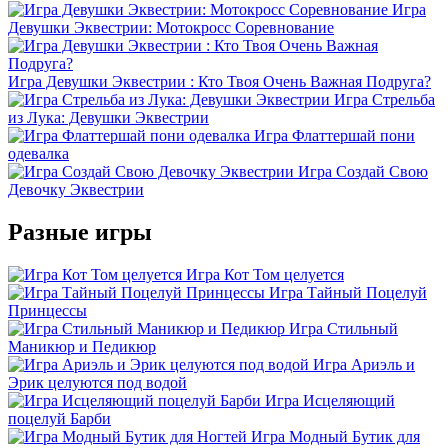
Игра
Девушки Эквестрии: Мотокросс Соревнование
Игра Девушки Эквестрии : Кто Твоя Очень Важная Подруга?
Игра Стрельба
из Лука: Девушки Эквестрии
Игра Флаттершай пони
одевалка
Игра Создай Свою
Девочку Эквестрии
Разные игры
Игра Кот Том целуется
Игра Тайный Поцелуй
Принцессы
Игра Стильный
Маникюр и Педикюр
Игра Ариэль и
Эрик целуются под водой
Игра Исцеляющий
поцелуй Барби
Игра Модный Бутик для