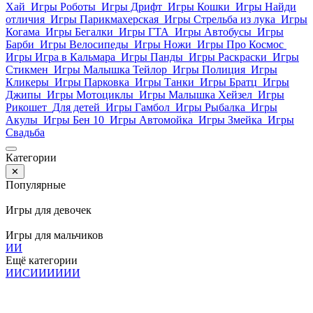
Хай
Игры Роботы
Игры Дрифт
Игры Кошки
Игры Найди
отличия
Игры Парикмахерская
Игры Стрельба из лука
Игры
Когама
Игры Бегалки
Игры ГТА
Игры Автобусы
Игры
Барби
Игры Велосипеды
Игры Ножи
Игры Про Космос
Игры Игра в Кальмара
Игры Панды
Игры Раскраски
Игры
Стикмен
Игры Малышка Тейлор
Игры Полиция
Игры
Кликеры
Игры Парковка
Игры Танки
Игры Братц
Игры
Джипы
Игры Мотоциклы
Игры Малышка Хейзел
Игры
Рикошет
Для детей
Игры Гамбол
Игры Рыбалка
Игры
Акулы
Игры Бен 10
Игры Автомойка
Игры Змейка
Игры
Свадьба
Категории
✕
Популярные
Игры для девочек
Игры для мальчиков
И
И
Ещё категории
И
И
С
И
И
И
И
И
И