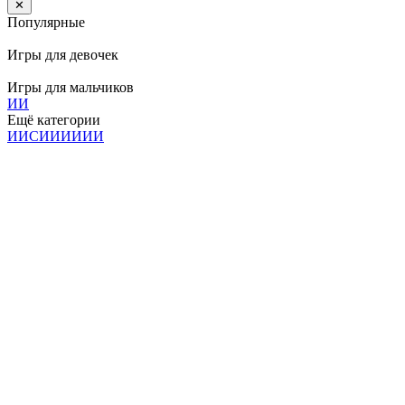
✕
Популярные
Игры для девочек
Игры для мальчиков
И
И
Ещё категории
И
И
С
И
И
И
И
И
И