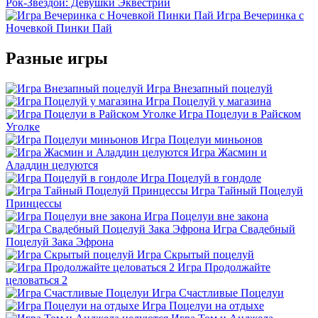
Рок-Звездой: Девушки Эквестрии
Игра Вечеринка с
Ночевкой Пинки Пай
Разные игры
Игра Внезапный поцелуй
Игра Поцелуй у магазина
Игра Поцелуи в Райском
Уголке
Игра Поцелуи миньонов
Игра Жасмин и
Аладдин целуются
Игра Поцелуй в гондоле
Игра Тайный Поцелуй
Принцессы
Игра Поцелуи вне закона
Игра Свадебный
Поцелуй Зака Эфрона
Игра Скрытый поцелуй
Игра Продолжайте
целоваться 2
Игра Счастливые Поцелуи
Игра Поцелуи на отдыхе