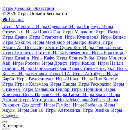
Игры Девочки Эквестрии
© 2026 Игры Онлайн Бесплатно
🏠
Главная
Игры Машины
Игры Одевалки
Игры Поцелуи
Игры
Стрелялки
Игры Новый Год
Игры Маджонг
Игры Пазлы
Игры Драки
Игры Стратегии
Игры Кулинария
Игры Винкс
Игры Макияж
Игры Маникюр
Игры про Зомби
Игры
Амонг Ас
Игры Леди Баг и Супер Кот
Игры Головоломки
Игры Готовить Тортики
Игры Беременные
Игры Больница
Игры Дизайн
Игры Кафе
Игры Лечить Зубы
Игры Монстер
Хай
Игры Роботы
Игры Дрифт
Игры Кошки
Игры Найди
отличия
Игры Парикмахерская
Игры Стрельба из лука
Игры
Когама
Игры Бегалки
Игры ГТА
Игры Автобусы
Игры
Барби
Игры Велосипеды
Игры Ножи
Игры Про Космос
Игры Игра в Кальмара
Игры Панды
Игры Раскраски
Игры
Стикмен
Игры Малышка Тейлор
Игры Полиция
Игры
Кликеры
Игры Парковка
Игры Танки
Игры Братц
Игры
Джипы
Игры Мотоциклы
Игры Малышка Хейзел
Игры
Рикошет
Для детей
Игры Гамбол
Игры Рыбалка
Игры
Акулы
Игры Бен 10
Игры Автомойка
Игры Змейка
Игры
Свадьба
Категории