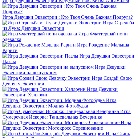
Игра Девушки Эквестрии Радужный Рок: Битва Ансамблей
Игра Девушки Эквестрии : Кто Твоя Очень Важная Подруга?
Игра Стрельба
из Лука: Девушки Эквестрии
Игра Флаттершай пони
одевалка
Игра Рождение Малыша
Рарити
Игра Девушки Эквестрии:
Пазлы
Игра Девушки
Эквестрии на выпускном
Игра Создай Свою
Девочку Эквестрии
Игра Девушки
Эквестрии: Хэллоуин
Игра
Девушки Эквестрии: Модная Фотобудка
Игра
Сумеречная Искорка: Танцевальная Вечеринка
Игра
Девушки Эквестрии: Мотокросс Соревнование
Игра Стань