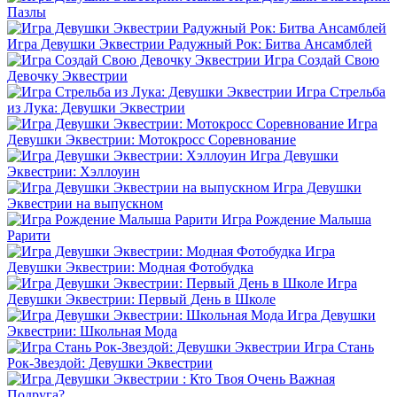
Пазлы
Игра Девушки Эквестрии Радужный Рок: Битва Ансамблей
Игра Создай Свою
Девочку Эквестрии
Игра Стрельба
из Лука: Девушки Эквестрии
Игра
Девушки Эквестрии: Мотокросс Соревнование
Игра Девушки
Эквестрии: Хэллоуин
Игра Девушки
Эквестрии на выпускном
Игра Рождение Малыша
Рарити
Игра
Девушки Эквестрии: Модная Фотобудка
Игра
Девушки Эквестрии: Первый День в Школе
Игра Девушки
Эквестрии: Школьная Мода
Игра Стань
Рок-Звездой: Девушки Эквестрии