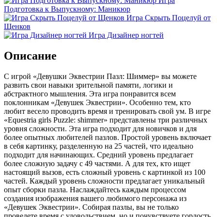
Игра
Подготовка к Выпускному: Маникюр
Игра Скрыть Поцелуй от
Щенков
Игра Дизайнер ногтей
Описание
С игрой «Девушки Эквестрии Пазл: Шиммер» вы можете
развить свои навыки зрительной памяти, логики и
абстрактного мышления. Эта игра понравится всем
поклонникам «Девушек Эквестрии». Особенно тем, кто
любит весело проводить время и тренировать свой ум. В игре
«Equestria girls Puzzle: shimmer» представлены три различных
уровня сложности. Эта игра подходит для новичков и для
более опытных любителей пазлов. Простой уровень включает
в себя картинку, разделенную на 25 частей, что идеально
подходит для начинающих. Средний уровень предлагает
более сложную задачу с 49 частями. А для тех, кто ищет
настоящий вызов, есть сложный уровень с картинкой из 100
частей. Каждый уровень сложности предлагает уникальный
опыт сборки пазла. Наслаждайтесь каждым процессом
создания изображения вашего любимого персонажа из
«Девушек Эквестрии». Собирая пазлы, вы не только
проведете время с удовольствием, но и почувствуете гордость