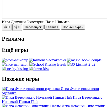
Игра Девушки Эквестрии Пазл: Шиммер
👍
0
👎
0
Перезапуск
Главная
Полный экран
Реклама
Ещё игры
Похожие игры
Игра Флаттершай пони
одевалка
Игра Вечеринка с
Ночевкой Пинки Пай
Игра Девушки Эквестрии: