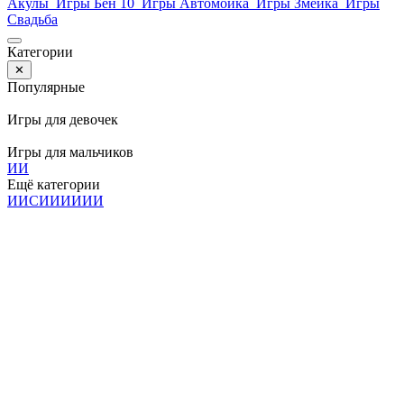
Акулы
Игры Бен 10
Игры Автомойка
Игры Змейка
Игры
Свадьба
Категории
✕
Популярные
Игры для девочек
Игры для мальчиков
И
И
Ещё категории
И
И
С
И
И
И
И
И
И