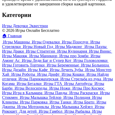
и удовлетворение от завершения сборки каждой картинки.
Категории
Игры Девочки Эквестрии
© 2026 Игры Онлайн Бесплатно
🏠
Главная
Игры Машины
Игры Одевалки
Игры Поцелуи
Игры
Стрелялки
Игры Новый Год
Игры Маджонг
Игры Пазлы
Игры Драки
Игры Стратегии
Игры Кулинария
Игры Винкс
Игры Макияж
Игры Маникюр
Игры про Зомби
Игры
Амонг Ас
Игры Леди Баг и Супер Кот
Игры Головоломки
Игры Готовить Тортики
Игры Беременные
Игры Больница
Игры Дизайн
Игры Кафе
Игры Лечить Зубы
Игры Монстер
Хай
Игры Роботы
Игры Дрифт
Игры Кошки
Игры Найди
отличия
Игры Парикмахерская
Игры Стрельба из лука
Игры
Когама
Игры Бегалки
Игры ГТА
Игры Автобусы
Игры
Барби
Игры Велосипеды
Игры Ножи
Игры Про Космос
Игры Игра в Кальмара
Игры Панды
Игры Раскраски
Игры
Стикмен
Игры Малышка Тейлор
Игры Полиция
Игры
Кликеры
Игры Парковка
Игры Танки
Игры Братц
Игры
Джипы
Игры Мотоциклы
Игры Малышка Хейзел
Игры
Рикошет
Для детей
Игры Гамбол
Игры Рыбалка
Игры