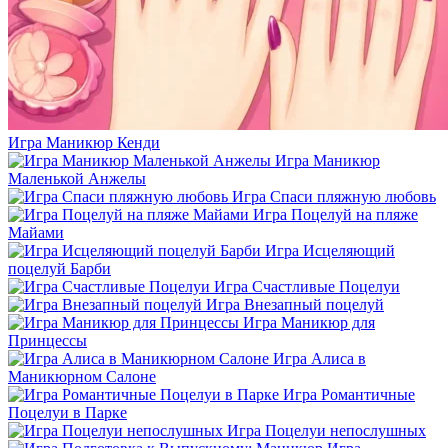
Игра Маникюр Кенди
Игра Маникюр
Маленькой Анжелы
Игра Спаси пляжную любовь
Игра Поцелуй на пляже
Майами
Игра Исцеляющий
поцелуй Барби
Игра Счастливые Поцелуи
Игра Внезапный поцелуй
Игра Маникюр для
Принцессы
Игра Алиса в
Маникюрном Салоне
Игра Романтичные
Поцелуи в Парке
Игра Поцелуи непослушных