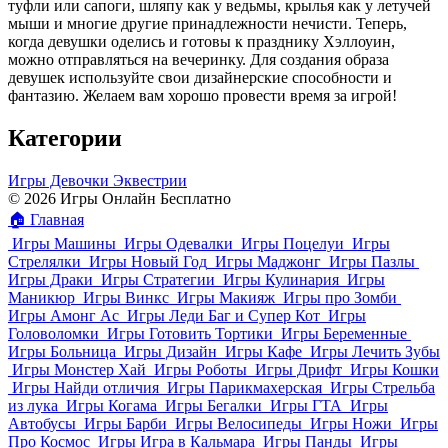
туфли или сапоги, шляпу как у ведьмы, крылья как у летучей
мыши и многие другие принадлежности нечисти. Теперь,
когда девушки оделись и готовы к празднику Хэллоуин,
можно отправляться на вечеринку. Для создания образа
девушек используйте свои дизайнерские способности и
фантазию. Желаем вам хорошо провести время за игрой!
Категории
Игры Девочки Эквестрии
© 2026 Игры Онлайн Бесплатно
🏠
Главная
Игры Машины
Игры Одевалки
Игры Поцелуи
Игры
Стрелялки
Игры Новый Год
Игры Маджонг
Игры Пазлы
Игры Драки
Игры Стратегии
Игры Кулинария
Игры
Маникюр
Игры Винкс
Игры Макияж
Игры про Зомби
Игры Амонг Ас
Игры Леди Баг и Супер Кот
Игры
Головоломки
Игры Готовить Тортики
Игры Беременные
Игры Больница
Игры Дизайн
Игры Кафе
Игры Лечить Зубы
Игры Монстер Хай
Игры Роботы
Игры Дрифт
Игры Кошки
Игры Найди отличия
Игры Парикмахерская
Игры Стрельба
из лука
Игры Когама
Игры Бегалки
Игры ГТА
Игры
Автобусы
Игры Барби
Игры Велосипеды
Игры Ножи
Игры
Про Космос
Игры Игра в Кальмара
Игры Панды
Игры