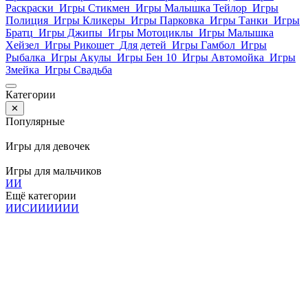
Раскраски
Игры Стикмен
Игры Малышка Тейлор
Игры
Полиция
Игры Кликеры
Игры Парковка
Игры Танки
Игры
Братц
Игры Джипы
Игры Мотоциклы
Игры Малышка
Хейзел
Игры Рикошет
Для детей
Игры Гамбол
Игры
Рыбалка
Игры Акулы
Игры Бен 10
Игры Автомойка
Игры
Змейка
Игры Свадьба
Категории
✕
Популярные
Игры для девочек
Игры для мальчиков
И
И
Ещё категории
И
И
С
И
И
И
И
И
И