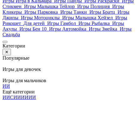
Игры Игра в Кальмара
Игры Панды
Игры Раскраски
Игры
Стикмен
Игры Малышка Тейлор
Игры Полиция
Игры
Кликеры
Игры Парковка
Игры Танки
Игры Братц
Игры
Джипы
Игры Мотоциклы
Игры Малышка Хейзел
Игры
Рикошет
Для детей
Игры Гамбол
Игры Рыбалка
Игры
Акулы
Игры Бен 10
Игры Автомойка
Игры Змейка
Игры
Свадьба
Категории
✕
Популярные
Игры для девочек
Игры для мальчиков
И
И
Ещё категории
И
И
С
И
И
И
И
И
И