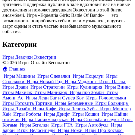
зрителей. Поддержка публики в зале вдохновит вас на новые
достижения и поможет девушкам Эквестрии в этой битве
ансамблей. Игра «Equestria Girls: Battle Of Bands» — это
возможность попробовать себя в роли музыканта, ощутить
азарт сцены и стать частью незабываемого музыкального
события.
Категории
Игры Девочки Эквестрии
© 2026 Игры Онлайн Бесплатно
🏠
Главная
Игры Машины
Игры Одевалки
Игры Поцелуи
Игры
Стрелялки
Игры Новый Год
Игры Маджонг
Игры Пазлы
Игры Драки
Игры Стратегии
Игры Кулинария
Игры Винкс
Игры Макияж
Игры Маникюр
Игры про Зомби
Игры
Амонг Ас
Игры Леди Баг и Супер Кот
Игры Головоломки
Игры Готовить Тортики
Игры Беременные
Игры Больница
Игры Дизайн
Игры Кафе
Игры Лечить Зубы
Игры Монстер
Хай
Игры Роботы
Игры Дрифт
Игры Кошки
Игры Найди
отличия
Игры Парикмахерская
Игры Стрельба из лука
Игры
Когама
Игры Бегалки
Игры ГТА
Игры Автобусы
Игры
Барби
Игры Велосипеды
Игры Ножи
Игры Про Космос