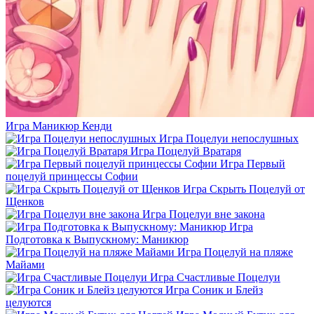
Игра Маникюр Кенди
Игра Поцелуи непослушных
Игра Поцелуй Вратаря
Игра Первый
поцелуй принцессы Софии
Игра Скрыть Поцелуй от
Щенков
Игра Поцелуи вне закона
Игра
Подготовка к Выпускному: Маникюр
Игра Поцелуй на пляже
Майами
Игра Счастливые Поцелуи
Игра Соник и Блейз
целуются