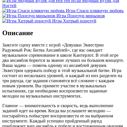
Игра Модный Бутик для
Ногтей
Игра Спаси пляжную любовь
Игра Поцелуи миньонов
Игра Хитрый поцелуй
Описание
Зажгите сцену вместе с игрой «Девушки Эквестрии
Радужный Рок: Битва Ансамблей», где вас ожидает
музыкальное соревнование в школе Кантерлот. В этой игре
два ансамбля борются за звание лучших на большом концерте.
Ваша задача — помочь одному из ансамблей девушек
Эквестрии одержать победу в этой музыкальной битве. Игра
состоит из нескольких уровней, и каждый из них разделен на
три раунда, где задания становятся всё сложнее с каждым
новым уровнем. Вы примите участие в музыкальных
испытаниях, где необходимо воспроизвести заданные
мелодии на музыкальных инструментах.
Главное — внимательность и скорость, ведь выполнение
заданий идет на время. Когда вы услышите мелодию —
постарайтесь побыстрее воспроизвести ее на выбранном
инструменте. Каждый успешно пройденный раунд
приближает ваш ансамбль к победе и восторженным овациям