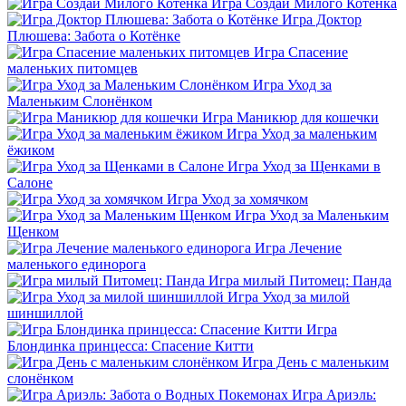
Игра Создай Милого Котёнка
Игра Доктор
Плюшева: Забота о Котёнке
Игра Спасение
маленьких питомцев
Игра Уход за
Маленьким Слонёнком
Игра Маникюр для кошечки
Игра Уход за маленьким
ёжиком
Игра Уход за Щенками в
Салоне
Игра Уход за хомячком
Игра Уход за Маленьким
Щенком
Игра Лечение
маленького единорога
Игра милый Питомец: Панда
Игра Уход за милой
шиншиллой
Игра
Блондинка принцесса: Спасение Китти
Игра День с маленьким
слонёнком
Игра Ариэль: