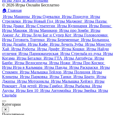
Игры Уход за Животными
© 2026 Игры Онлайн Бесплатно
🏠
Главная
Игры Машины
Игры Одевалки
Игры Поцелуи
Игры
Стрелялки
Игры Новый Год
Игры Маджонг
Игры Пазлы
Игры Драки
Игры Стратегии
Игры Кулинария
Игры Винкс
Игры Макияж
Игры Маникюр
Игры про Зомби
Игры
Амонг Ас
Игры Леди Баг и Супер Кот
Игры Головоломки
Игры Готовить Тортики
Игры Беременные
Игры Больница
Игры Дизайн
Игры Кафе
Игры Лечить Зубы
Игры Монстер
Хай
Игры Роботы
Игры Дрифт
Игры Кошки
Игры Найди
отличия
Игры Парикмахерская
Игры Стрельба из лука
Игры
Когама
Игры Бегалки
Игры ГТА
Игры Автобусы
Игры
Барби
Игры Велосипеды
Игры Ножи
Игры Про Космос
Игры Игра в Кальмара
Игры Панды
Игры Раскраски
Игры
Стикмен
Игры Малышка Тейлор
Игры Полиция
Игры
Кликеры
Игры Парковка
Игры Танки
Игры Братц
Игры
Джипы
Игры Мотоциклы
Игры Малышка Хейзел
Игры
Рикошет
Для детей
Игры Гамбол
Игры Рыбалка
Игры
Акулы
Игры Бен 10
Игры Автомойка
Игры Змейка
Игры
Свадьба
Категории
✕
Популярные