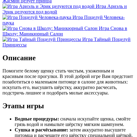
Жасмин целует принца
Игра Ариэль и
Эрик целуются под водой
Игра Поцелуй Человека-
паука
Игра Снова в
Школу: Маникюрный Салон
Игра Тайный Поцелуй
Принцессы
Описание
Помогите белому щенку стать чистым, ухоженным и
красивым после прогулки. В этой доброй игре Вам предстоит
позаботиться о маленьком питомце в салоне для животных:
искупать его, высушить шёрстку, аккуратно расчесать,
подстричь лишнее и подобрать милые аксессуары.
Этапы игры
Водные процедуры:
сначала искупайте щенка, смойте
грязь водой и намыльте шёрстку мягким шампунем.
Сушка и расчёсывание:
затем аккуратно высушите
питомца и расчешите его шёрстку специальной щёткой.