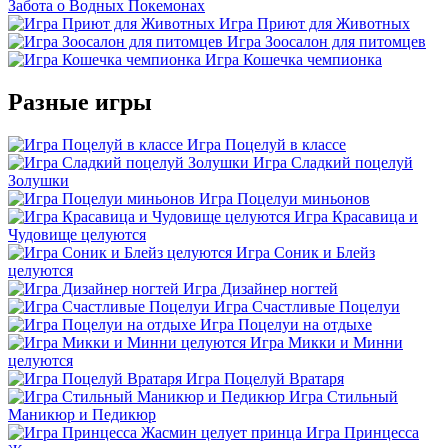
Забота о Водных Покемонах
Игра Приют для Животных
Игра Зоосалон для питомцев
Игра Кошечка чемпионка
Разные игры
Игра Поцелуй в классе
Игра Сладкий поцелуй
Золушки
Игра Поцелуи миньонов
Игра Красавица и
Чудовище целуются
Игра Соник и Блейз
целуются
Игра Дизайнер ногтей
Игра Счастливые Поцелуи
Игра Поцелуи на отдыхе
Игра Микки и Минни
целуются
Игра Поцелуй Вратаря
Игра Стильный
Маникюр и Педикюр
Игра Принцесса