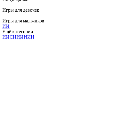
Игры для девочек
Игры для мальчиков
И
И
Ещё категории
И
И
С
И
И
И
И
И
И