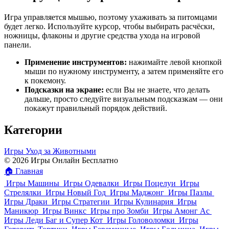
Игра управляется мышью, поэтому ухаживать за питомцами
будет легко. Используйте курсор, чтобы выбирать расчёски,
ножницы, флаконы и другие средства ухода на игровой
панели.
Применение инструментов:
нажимайте левой кнопкой
мыши по нужному инструменту, а затем применяйте его
к покемону.
Подсказки на экране:
если Вы не знаете, что делать
дальше, просто следуйте визуальным подсказкам — они
покажут правильный порядок действий.
Категории
Игры Уход за Животными
© 2026 Игры Онлайн Бесплатно
🏠
Главная
Игры Машины
Игры Одевалки
Игры Поцелуи
Игры
Стрелялки
Игры Новый Год
Игры Маджонг
Игры Пазлы
Игры Драки
Игры Стратегии
Игры Кулинария
Игры
Маникюр
Игры Винкс
Игры про Зомби
Игры Амонг Ас
Игры Леди Баг и Супер Кот
Игры Головоломки
Игры