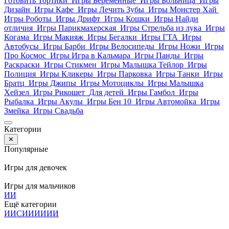
Готовить Тортики
Игры Беременные
Игры Больница
Игры
Дизайн
Игры Кафе
Игры Лечить Зубы
Игры Монстер Хай
Игры Роботы
Игры Дрифт
Игры Кошки
Игры Найди
отличия
Игры Парикмахерская
Игры Стрельба из лука
Игры
Когама
Игры Макияж
Игры Бегалки
Игры ГТА
Игры
Автобусы
Игры Барби
Игры Велосипеды
Игры Ножи
Игры
Про Космос
Игры Игра в Кальмара
Игры Панды
Игры
Раскраски
Игры Стикмен
Игры Малышка Тейлор
Игры
Полиция
Игры Кликеры
Игры Парковка
Игры Танки
Игры
Братц
Игры Джипы
Игры Мотоциклы
Игры Малышка
Хейзел
Игры Рикошет
Для детей
Игры Гамбол
Игры
Рыбалка
Игры Акулы
Игры Бен 10
Игры Автомойка
Игры
Змейка
Игры Свадьба
Категории
✕
Популярные
Игры для девочек
Игры для мальчиков
И
И
Ещё категории
И
И
С
И
И
И
И
И
И