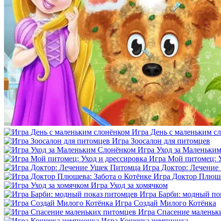
Игра День с маленьким с
Игра Зоосалон для питомцев
Игра Уход за Маленьки
Игра Мой питомец: У
Игра Доктор: Лечение
Игра Доктор Плюше
Игра Уход за хомячком
Игра Барби: модный по
Игра Создай Милого Котёнка
Игра Спасение маленьк
Игра Кошечка чемпионка