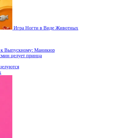
Игра Ногти в Виде Животных
а к Выпускному: Маникюр
смин целует принца
целуются
к