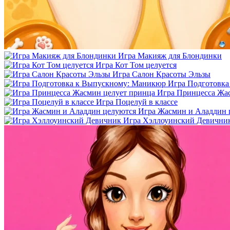
Игра Макияж для Блондинки
Игра Кот Том целуется
Игра Салон Красоты Эльзы
Игра Подготовк
Игра Принцесса Жа
Игра Поцелуй в классе
Игра Жасмин и Аладдин 
Игра Хэллоуинский Девични