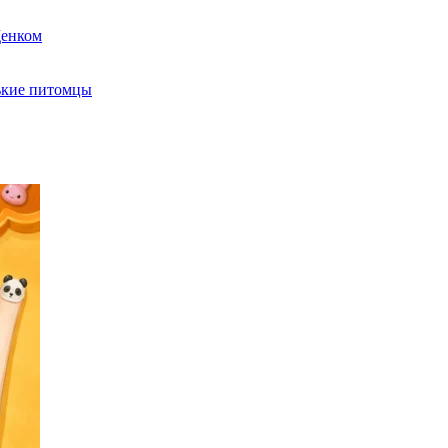
Щенком
ькие питомцы