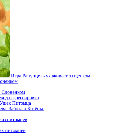
Игра Рапунцель ухаживает за щенком
лонёнком
м Слонёнком
ход и дрессировка
 Ушек Питомца
ва: Забота о Котёнке
каз питомцев
их питомцев