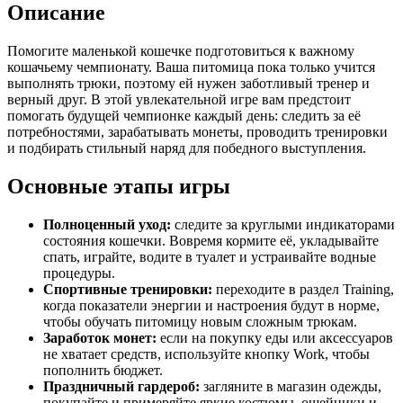
Описание
Помогите маленькой кошечке подготовиться к важному
кошачьему чемпионату. Ваша питомица пока только учится
выполнять трюки, поэтому ей нужен заботливый тренер и
верный друг. В этой увлекательной игре вам предстоит
помогать будущей чемпионке каждый день: следить за её
потребностями, зарабатывать монеты, проводить тренировки
и подбирать стильный наряд для победного выступления.
Основные этапы игры
Полноценный уход:
следите за круглыми индикаторами
состояния кошечки. Вовремя кормите её, укладывайте
спать, играйте, водите в туалет и устраивайте водные
процедуры.
Спортивные тренировки:
переходите в раздел Training,
когда показатели энергии и настроения будут в норме,
чтобы обучать питомицу новым сложным трюкам.
Заработок монет:
если на покупку еды или аксессуаров
не хватает средств, используйте кнопку Work, чтобы
пополнить бюджет.
Праздничный гардероб:
загляните в магазин одежды,
покупайте и примеряйте яркие костюмы, ошейники и