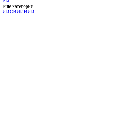
И
И
Ещё категории
И
И
С
И
И
И
И
И
И