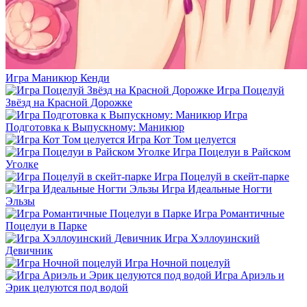
Игра Маникюр Кенди
Игра Поцелуй
Звёзд на Красной Дорожке
Игра
Подготовка к Выпускному: Маникюр
Игра Кот Том целуется
Игра Поцелуи в Райском
Уголке
Игра Поцелуй в скейт-парке
Игра Идеальные Ногти
Эльзы
Игра Романтичные
Поцелуи в Парке
Игра Хэллоуинский
Девичник
Игра Ночной поцелуй
Игра Ариэль и
Эрик целуются под водой