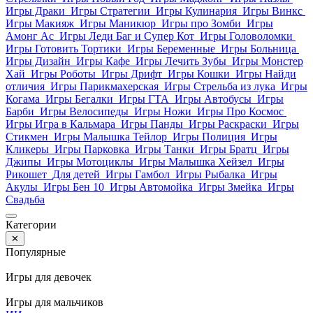
Игры Драки
Игры Стратегии
Игры Кулинария
Игры Винкс
Игры Макияж
Игры Маникюр
Игры про Зомби
Игры
Амонг Ас
Игры Леди Баг и Супер Кот
Игры Головоломки
Игры Готовить Тортики
Игры Беременные
Игры Больница
Игры Дизайн
Игры Кафе
Игры Лечить Зубы
Игры Монстер
Хай
Игры Роботы
Игры Дрифт
Игры Кошки
Игры Найди
отличия
Игры Парикмахерская
Игры Стрельба из лука
Игры
Когама
Игры Бегалки
Игры ГТА
Игры Автобусы
Игры
Барби
Игры Велосипеды
Игры Ножи
Игры Про Космос
Игры Игра в Кальмара
Игры Панды
Игры Раскраски
Игры
Стикмен
Игры Малышка Тейлор
Игры Полиция
Игры
Кликеры
Игры Парковка
Игры Танки
Игры Братц
Игры
Джипы
Игры Мотоциклы
Игры Малышка Хейзел
Игры
Рикошет
Для детей
Игры Гамбол
Игры Рыбалка
Игры
Акулы
Игры Бен 10
Игры Автомойка
Игры Змейка
Игры
Свадьба
Категории
✕
Популярные
Игры для девочек
Игры для мальчиков