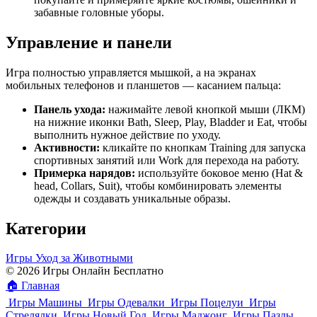
забавные головные уборы.
Управление и панели
Игра полностью управляется мышкой, а на экранах
мобильных телефонов и планшетов — касанием пальца:
Панель ухода:
нажимайте левой кнопкой мыши (ЛКМ)
на нижние иконки Bath, Sleep, Play, Bladder и Eat, чтобы
выполнить нужное действие по уходу.
Активности:
кликайте по кнопкам Training для запуска
спортивных занятий или Work для перехода на работу.
Примерка нарядов:
используйте боковое меню (Hat &
head, Collars, Suit), чтобы комбинировать элементы
одежды и создавать уникальные образы.
Категории
Игры Уход за Животными
© 2026 Игры Онлайн Бесплатно
🏠
Главная
Игры Машины
Игры Одевалки
Игры Поцелуи
Игры
Стрелялки
Игры Новый Год
Игры Маджонг
Игры Пазлы