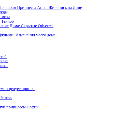
аленькая Принцесса Анна: Живопись на Лице
ежды
Домика
 Тейлор
ение Дома: Скрытые Объекты
жимми: Изменения моего дома
гтей
нглях
ушки
смин целует принца
Щенков
луй принцессы Софии