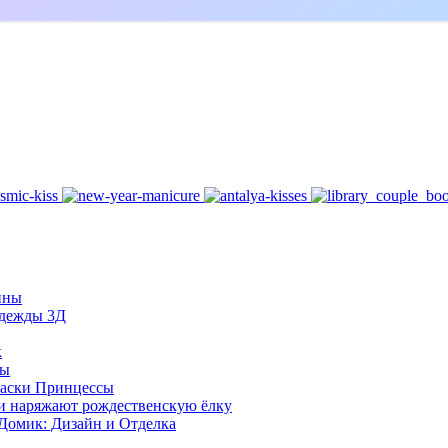
нны
Одежды 3Д
к
ты
Маски Принцессы
и наряжают рождественскую ёлку
Домик: Дизайн и Отделка