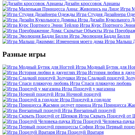
Дизайн кроссовок Арианы
Игра М
Игра Студия Дизайнера Од
Игра Дизайн Кукольного 
Игра Курс Портного Энни
Игра Преображ
Игра Эволюция Бадди Билли
Игра Малыш Д
Разные игры
Игра Модный Бутик для Но
Игра История любви в джу
Игра Сладкий поцелуй Зол
Игра Спаси пляжную любовь
Игра Поцелуй у магазина
Игра Ночной поцелуй
Игра Поцелуй в гондоле
Игра Принцесса Жа
Игра Внезапный поцелуй
Игра Скрыть Поцелуй от 
Игра Поцелуй Человека-паука
Игра Первый поце
Игра Поцелуй Вратаря