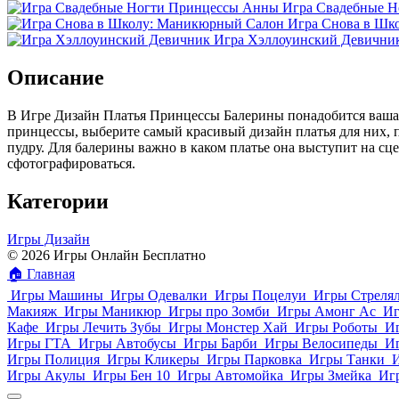
Игра Свадебные 
Игра Снова в Шк
Игра Хэллоуинский Девични
Описание
В Игре Дизайн Платья Принцессы Балерины понадобится ваша 
принцессы, выберите самый красивый дизайн платья для них, по
пудру. Для балерины важно в каком платье она выступит на сц
сфотографироваться.
Категории
Игры Дизайн
© 2026 Игры Онлайн Бесплатно
🏠
Главная
Игры Машины
Игры Одевалки
Игры Поцелуи
Игры Стреля
Макияж
Игры Маникюр
Игры про Зомби
Игры Амонг Ас
Иг
Кафе
Игры Лечить Зубы
Игры Монстер Хай
Игры Роботы
И
Игры ГТА
Игры Автобусы
Игры Барби
Игры Велосипеды
И
Игры Полиция
Игры Кликеры
Игры Парковка
Игры Танки
Игры Акулы
Игры Бен 10
Игры Автомойка
Игры Змейка
Иг