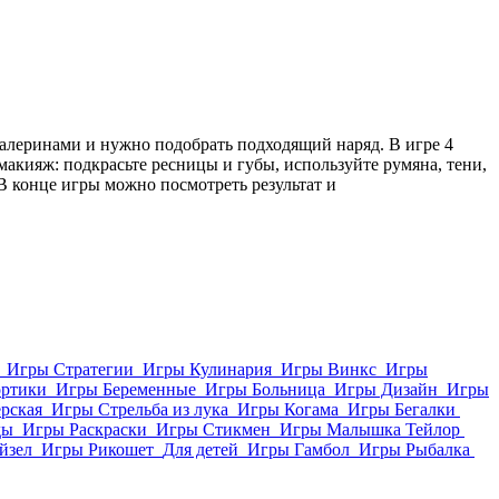
алеринами и нужно подобрать подходящий наряд. В игре 4
макияж: подкрасьте ресницы и губы, используйте румяна, тени,
 В конце игры можно посмотреть результат и
Игры Стратегии
Игры Кулинария
Игры Винкс
Игры
ортики
Игры Беременные
Игры Больница
Игры Дизайн
Игры
рская
Игры Стрельба из лука
Игры Когама
Игры Бегалки
ды
Игры Раскраски
Игры Стикмен
Игры Малышка Тейлор
йзел
Игры Рикошет
Для детей
Игры Гамбол
Игры Рыбалка