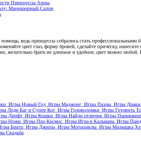
Ногти Принцессы Анны
олу: Маникюрный Салон
к
помощь, ведь принцессы собрались стать профессиональными б
меняйте цвет глаз, форму бровей, сделайте причёску, нанесите 
ене, желательно брать не длинное и удобное, цвет можно любой.
лки
Игры Новый Год
Игры Маджонг
Игры Пазлы
Игры Драки
ры Леди Баг и Супер Кот
Игры Головоломки
Игры Готовить Т
гры Дрифт
Игры Кошки
Игры Найди отличия
Игры Парикмахе
гры Ножи
Игры Про Космос
Игры Игра в Кальмара
Игры Пан
Игры Братц
Игры Джипы
Игры Мотоциклы
Игры Малышка Хе
ры Свадьба