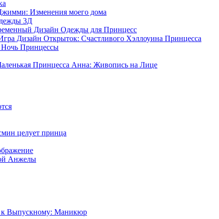
ка
жимми: Изменения моего дома
Одежды 3Д
ременный Дизайн Одежды для Принцесс
Игра Дизайн Открыток: Счастливого Хэллоуина Принцесса
я Ночь Принцессы
аленькая Принцесса Анна: Живопись на Лице
тся
смин целует принца
ображение
ой Анжелы
а к Выпускному: Маникюр