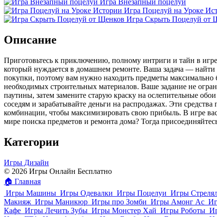
Игра Внезапный поцелуй
Игра Поцелуй на Уроке Ис
Игра Скрыть Поцелуй от 
Описание
Приготовьтесь к приключению, полному интриги и тайн в игр
который нуждается в домашнем ремонте. Ваша задача — найти 
покупки, поэтому вам нужно находить предметы максимально б
необходимых строительных материалов. Ваше задание не огран
паутины, затем замените старую краску на ослепительные обо
соседям и зарабатывайте деньги на распродажах. Эти средства
комбинации, чтобы максимизировать свою прибыль. В игре вас
мире поиска предметов и ремонта дома? Тогда присоединяйтесь
Категории
Игры Дизайн
© 2026 Игры Онлайн Бесплатно
🏠
Главная
Игры Машины
Игры Одевалки
Игры Поцелуи
Игры Стреля
Макияж
Игры Маникюр
Игры про Зомби
Игры Амонг Ас
Иг
Кафе
Игры Лечить Зубы
Игры Монстер Хай
Игры Роботы
И