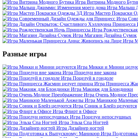
Игра Витрина Модного Бути
Игра Малыш Д
Игра Мастер Покраски 
Игра Сов
Игра Рождественска
Игра Магазин Дизайна Сумок
Игра М
Разные игры
Игра Микки и Минни целую
Игра Поцелуи вне закона
Игра Поцелуй в гондоле
Игра Принцесса Жа
Игра Макияж для Блондинки
Игра Очень Модное Пре
Игра Маникюр Маленьк
Игра Соник и Блейз целуются
Игра Флирт в Офисе
Игра Поцелуи непослушных
Игра Эльза Спа Ногтей
Игра Дизайнер ногтей
Игра Подготовк