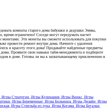
едовать комнаты старого дома бабушки и дедушки Эммы,
о, время ограничено! Соседи могут передумать насчет
и монетами. Эти монеты вы сможете использовать для покупки
кже провести ремонт внутри дома. Начните с удаления
блеск и красоту этого дома! Продавайте найденные предметы
го дома. Проявите свои навыки тайм-менеджмента и подберите
иходом в доме. Готовы ли вы к захватывающему приключению в
Игры Стратегии
Игры Кулинария
Игры Винкс
Игры
ортики
Игры Беременные
Игры Больница
Игры Дизайн
Игры
рская
Игры Стрельба из лука
Игры Когама
Игры Бегалки