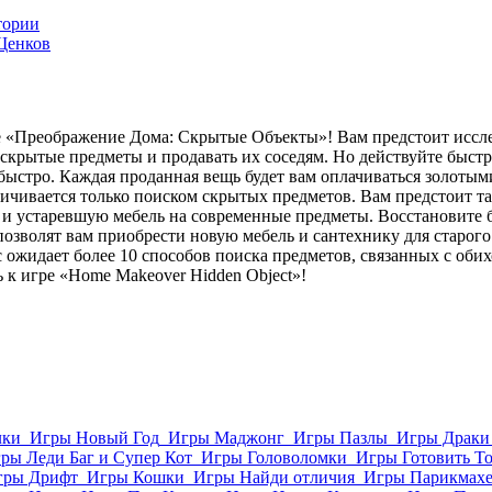
тории
Щенков
е «Преображение Дома: Скрытые Объекты»! Вам предстоит иссл
скрытые предметы и продавать их соседям. Но действуйте быстр
ыстро. Каждая проданная вещь будет вам оплачиваться золотым
ичивается только поиском скрытых предметов. Вам предстоит та
и и устаревшую мебель на современные предметы. Восстановите 
 позволят вам приобрести новую мебель и сантехнику для старо
 ожидает более 10 способов поиска предметов, связанных с об
 к игре «Home Makeover Hidden Object»!
лки
Игры Новый Год
Игры Маджонг
Игры Пазлы
Игры Драки
ры Леди Баг и Супер Кот
Игры Головоломки
Игры Готовить Т
гры Дрифт
Игры Кошки
Игры Найди отличия
Игры Парикмахе