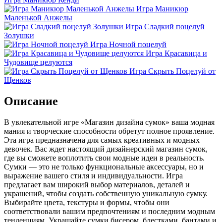
Игра Маникюр
Маленькой Анжелы
Игра Сладкий поцелуй
Золушки
Игра Ночной поцелуй
Игра Красавица и
Чудовище целуются
Игра Скрыть Поцелуй от
Щенков
Описание
В увлекательной игре «Магазин дизайна сумок» ваша модная
мания и творческие способности обретут полное проявление.
Эта игра предназначена для самых креативных и модных
девочек. Вас ждет настоящий дизайнерский магазин сумок,
где вы сможете воплотить свои модные идеи в реальность.
Сумки — это не только функциональные аксессуары, но и
выражение вашего стиля и индивидуальности. Игра
предлагает вам широкий выбор материалов, деталей и
украшений, чтобы создать собственную уникальную сумку.
Выбирайте цвета, текстуры и формы, чтобы они
соответствовали вашим предпочтениям и последним модным
тенденциям. Украшайте сумки бисером, блестками, бантами и