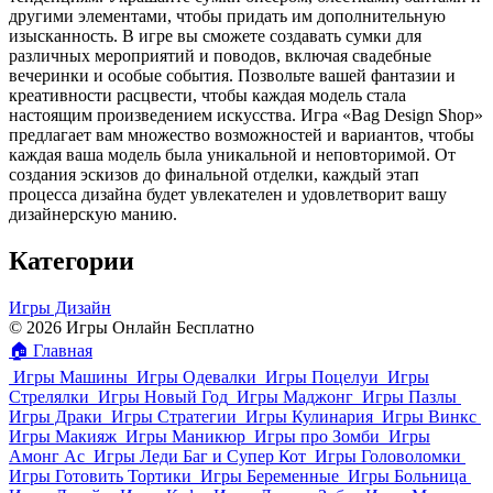
другими элементами, чтобы придать им дополнительную
изысканность. В игре вы сможете создавать сумки для
различных мероприятий и поводов, включая свадебные
вечеринки и особые события. Позвольте вашей фантазии и
креативности расцвести, чтобы каждая модель стала
настоящим произведением искусства. Игра «Bag Design Shop»
предлагает вам множество возможностей и вариантов, чтобы
каждая ваша модель была уникальной и неповторимой. От
создания эскизов до финальной отделки, каждый этап
процесса дизайна будет увлекателен и удовлетворит вашу
дизайнерскую манию.
Категории
Игры Дизайн
© 2026 Игры Онлайн Бесплатно
🏠
Главная
Игры Машины
Игры Одевалки
Игры Поцелуи
Игры
Стрелялки
Игры Новый Год
Игры Маджонг
Игры Пазлы
Игры Драки
Игры Стратегии
Игры Кулинария
Игры Винкс
Игры Макияж
Игры Маникюр
Игры про Зомби
Игры
Амонг Ас
Игры Леди Баг и Супер Кот
Игры Головоломки
Игры Готовить Тортики
Игры Беременные
Игры Больница