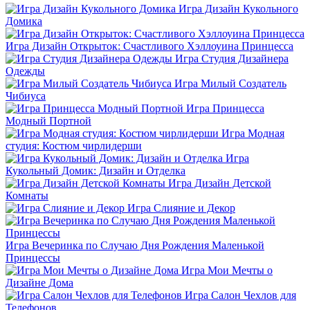
Игра Дизайн Кукольного
Домика
Игра Дизайн Открыток: Счастливого Хэллоуина Принцесса
Игра Студия Дизайнера
Одежды
Игра Милый Создатель
Чибиуса
Игра Принцесса
Модный Портной
Игра Модная
студия: Костюм чирлидерши
Игра
Кукольный Домик: Дизайн и Отделка
Игра Дизайн Детской
Комнаты
Игра Слияние и Декор
Игра Вечеринка по Случаю Дня Рождения Маленькой
Принцессы
Игра Мои Мечты о
Дизайне Дома
Игра Салон Чехлов для
Телефонов