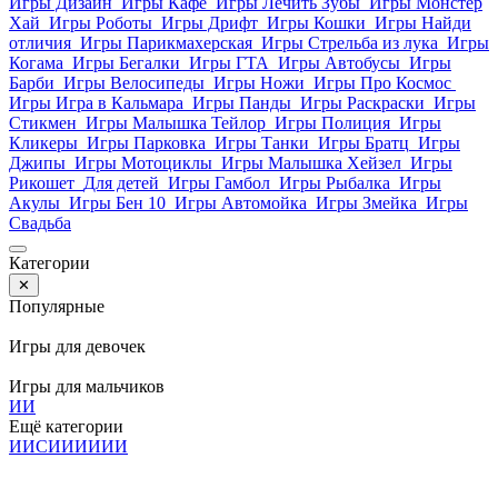
Игры Дизайн
Игры Кафе
Игры Лечить Зубы
Игры Монстер
Хай
Игры Роботы
Игры Дрифт
Игры Кошки
Игры Найди
отличия
Игры Парикмахерская
Игры Стрельба из лука
Игры
Когама
Игры Бегалки
Игры ГТА
Игры Автобусы
Игры
Барби
Игры Велосипеды
Игры Ножи
Игры Про Космос
Игры Игра в Кальмара
Игры Панды
Игры Раскраски
Игры
Стикмен
Игры Малышка Тейлор
Игры Полиция
Игры
Кликеры
Игры Парковка
Игры Танки
Игры Братц
Игры
Джипы
Игры Мотоциклы
Игры Малышка Хейзел
Игры
Рикошет
Для детей
Игры Гамбол
Игры Рыбалка
Игры
Акулы
Игры Бен 10
Игры Автомойка
Игры Змейка
Игры
Свадьба
Категории
✕
Популярные
Игры для девочек
Игры для мальчиков
И
И
Ещё категории
И
И
С
И
И
И
И
И
И