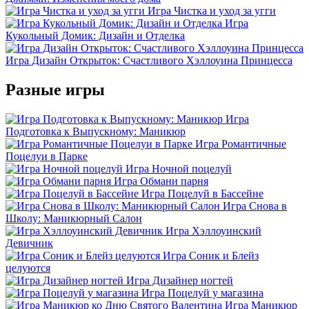
Игра Чистка и уход за угги
Игра
Кукольный Домик: Дизайн и Отделка
Игра Дизайн Открыток: Счастливого Хэллоуина Принцесса
Разные игры
Игра
Подготовка к Выпускному: Маникюр
Игра Романтичные
Поцелуи в Парке
Игра Ночной поцелуй
Игра Обмани парня
Игра Поцелуй в Бассейне
Игра Снова в
Школу: Маникюрный Салон
Игра Хэллоуинский
Девичник
Игра Соник и Блейз
целуются
Игра Дизайнер ногтей
Игра Поцелуй у магазина
Игра Маникюр