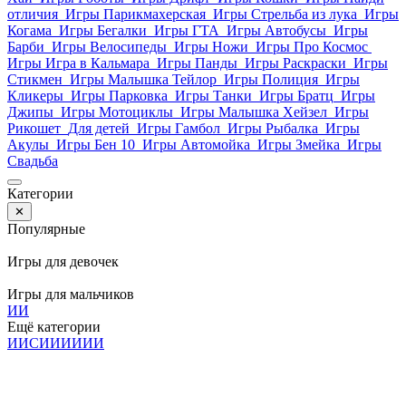
отличия
Игры Парикмахерская
Игры Стрельба из лука
Игры
Когама
Игры Бегалки
Игры ГТА
Игры Автобусы
Игры
Барби
Игры Велосипеды
Игры Ножи
Игры Про Космос
Игры Игра в Кальмара
Игры Панды
Игры Раскраски
Игры
Стикмен
Игры Малышка Тейлор
Игры Полиция
Игры
Кликеры
Игры Парковка
Игры Танки
Игры Братц
Игры
Джипы
Игры Мотоциклы
Игры Малышка Хейзел
Игры
Рикошет
Для детей
Игры Гамбол
Игры Рыбалка
Игры
Акулы
Игры Бен 10
Игры Автомойка
Игры Змейка
Игры
Свадьба
Категории
✕
Популярные
Игры для девочек
Игры для мальчиков
И
И
Ещё категории
И
И
С
И
И
И
И
И
И