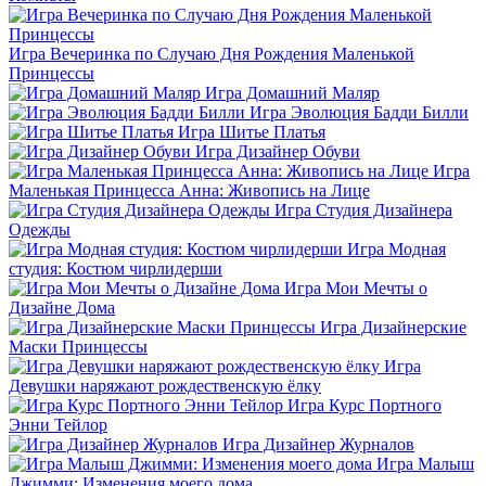
Игра Вечеринка по Случаю Дня Рождения Маленькой
Принцессы
Игра Домашний Маляр
Игра Эволюция Бадди Билли
Игра Шитье Платья
Игра Дизайнер Обуви
Игра
Маленькая Принцесса Анна: Живопись на Лице
Игра Студия Дизайнера
Одежды
Игра Модная
студия: Костюм чирлидерши
Игра Мои Мечты о
Дизайне Дома
Игра Дизайнерские
Маски Принцессы
Игра
Девушки наряжают рождественскую ёлку
Игра Курс Портного
Энни Тейлор
Игра Дизайнер Журналов
Игра Малыш
Джимми: Изменения моего дома