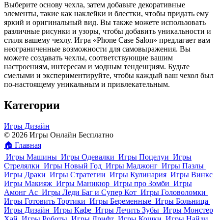
Выберите основу чехла, затем добавьте декоративные
элементы, такие как наклейки и блестки, чтобы придать ему
яркий и оригинальный вид. Вы также можете использовать
различные рисунки и узоры, чтобы добавить уникальности и
стиля вашему чехлу. Игра «Phone Case Salon» предлагает вам
неограниченные возможности для самовыражения. Вы
можете создавать чехлы, соответствующие вашим
настроениям, интересам и модным тенденциям. Будьте
смелыми и экспериментируйте, чтобы каждый ваш чехол был
по-настоящему уникальным и привлекательным.
Категории
Игры Дизайн
© 2026 Игры Онлайн Бесплатно
🏠
Главная
Игры Машины
Игры Одевалки
Игры Поцелуи
Игры
Стрелялки
Игры Новый Год
Игры Маджонг
Игры Пазлы
Игры Драки
Игры Стратегии
Игры Кулинария
Игры Винкс
Игры Макияж
Игры Маникюр
Игры про Зомби
Игры
Амонг Ас
Игры Леди Баг и Супер Кот
Игры Головоломки
Игры Готовить Тортики
Игры Беременные
Игры Больница
Игры Дизайн
Игры Кафе
Игры Лечить Зубы
Игры Монстер
Хай
Игры Роботы
Игры Дрифт
Игры Кошки
Игры Найди