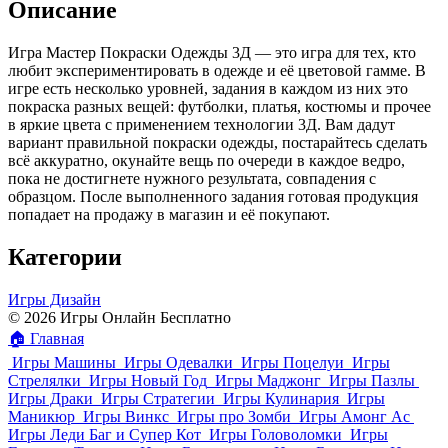
Описание
Игра Мастер Покраски Одежды 3Д — это игра для тех, кто
любит экспериментировать в одежде и её цветовой гамме. В
игре есть несколько уровней, задания в каждом из них это
покраска разных вещей: футболки, платья, костюмы и прочее
в яркие цвета с применением технологии 3Д. Вам дадут
вариант правильной покраски одежды, постарайтесь сделать
всё аккуратно, окунайте вещь по очереди в каждое ведро,
пока не достигнете нужного результата, совпадения с
образцом. После выполненного задания готовая продукция
попадает на продажу в магазин и её покупают.
Категории
Игры Дизайн
© 2026 Игры Онлайн Бесплатно
🏠
Главная
Игры Машины
Игры Одевалки
Игры Поцелуи
Игры
Стрелялки
Игры Новый Год
Игры Маджонг
Игры Пазлы
Игры Драки
Игры Стратегии
Игры Кулинария
Игры
Маникюр
Игры Винкс
Игры про Зомби
Игры Амонг Ас
Игры Леди Баг и Супер Кот
Игры Головоломки
Игры