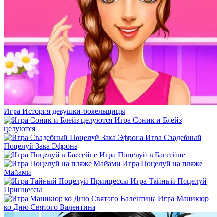
Игра История девушки-болельщицы
Игра Соник и Блейз
целуются
Игра Свадебный
Поцелуй Зака Эфрона
Игра Поцелуй в Бассейне
Игра Поцелуй на пляже
Майами
Игра Тайный Поцелуй
Принцессы
Игра Маникюр
ко Дню Святого Валентина