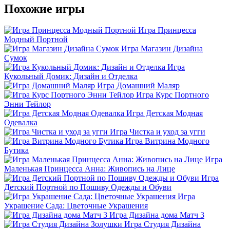
Похожие игры
Игра Принцесса
Модный Портной
Игра Магазин Дизайна
Сумок
Игра
Кукольный Домик: Дизайн и Отделка
Игра Домашний Маляр
Игра Курс Портного
Энни Тейлор
Игра Детская Модная
Одевалка
Игра Чистка и уход за угги
Игра Витрина Модного
Бутика
Игра
Маленькая Принцесса Анна: Живопись на Лице
Игра
Детский Портной по Пошиву Одежды и Обуви
Игра
Украшение Сада: Цветочные Украшения
Игра Дизайна дома Матч 3
Игра Студия Дизайна