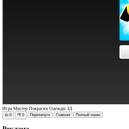
Игра Мастер Покраски Одежды 3Д
👍
0
👎
0
Перезапуск
Главная
Полный экран
Реклама