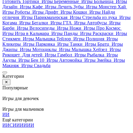
Готовить Тортики
Игры Беременные
Игры Больница
Игры
Дизайн
Игры Кафе
Игры Лечить Зубы
Игры Монстер Хай
Игры Роботы
Игры Дрифт
Игры Кошки
Игры Найди
отличия
Игры Парикмахерская
Игры Стрельба из лука
Игры
Когама
Игры Бегалки
Игры ГТА
Игры Автобусы
Игры
Барби
Игры Велосипеды
Игры Ножи
Игры Про Космос
Игры Игра в Кальмара
Игры Панды
Игры Раскраски
Игры
Стикмен
Игры Малышка Тейлор
Игры Полиция
Игры
Кликеры
Игры Парковка
Игры Танки
Игры Братц
Игры
Джипы
Игры Мотоциклы
Игры Малышка Хейзел
Игры
Рикошет
Для детей
Игры Гамбол
Игры Рыбалка
Игры
Акулы
Игры Бен 10
Игры Автомойка
Игры Змейка
Игры
Макияж
Игры Свадьба
Категории
✕
Популярные
Игры для девочек
Игры для мальчиков
И
И
Ещё категории
И
И
С
И
И
И
И
И
И