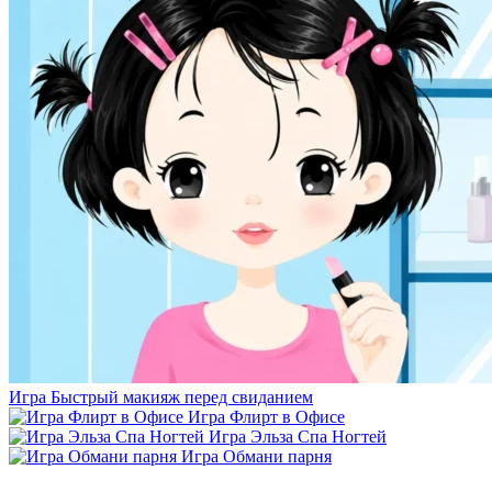
Игра Быстрый макияж перед свиданием
Игра Флирт в Офисе
Игра Эльза Спа Ногтей
Игра Обмани парня