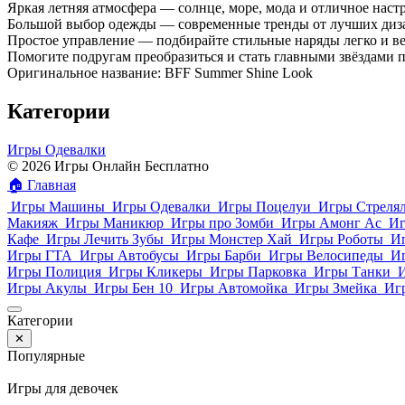
Яркая летняя атмосфера — солнце, море, мода и отличное наст
Большой выбор одежды — современные тренды от лучших диз
Простое управление — подбирайте стильные наряды легко и ве
Помогите подругам преобразиться и стать главными звёздами 
Оригинальное название: BFF Summer Shine Look
Категории
Игры Одевалки
© 2026 Игры Онлайн Бесплатно
🏠
Главная
Игры Машины
Игры Одевалки
Игры Поцелуи
Игры Стреля
Макияж
Игры Маникюр
Игры про Зомби
Игры Амонг Ас
Иг
Кафе
Игры Лечить Зубы
Игры Монстер Хай
Игры Роботы
И
Игры ГТА
Игры Автобусы
Игры Барби
Игры Велосипеды
И
Игры Полиция
Игры Кликеры
Игры Парковка
Игры Танки
Игры Акулы
Игры Бен 10
Игры Автомойка
Игры Змейка
Иг
Категории
✕
Популярные
Игры для девочек