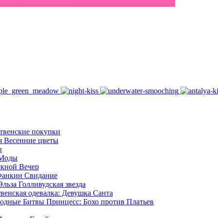
твенские покупки
я Весенние цветы
ы
 Моды
кной Вечер
Фанкин Свидание
льза Голливудская звезда
венская одевалка: Девушка Санта
одные Битвы Принцесс: Бохо против Платьев