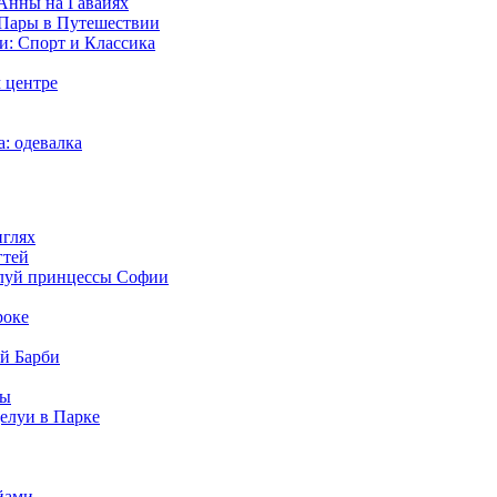
Анны на Гавайях
 Пары в Путешествии
: Спорт и Классика
 центре
: одевалка
нглях
гтей
луй принцессы Софии
роке
й Барби
сы
елуи в Парке
йами