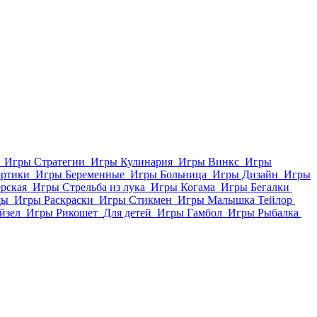
Игры Стратегии
Игры Кулинария
Игры Винкс
Игры
ортики
Игры Беременные
Игры Больница
Игры Дизайн
Игры
рская
Игры Стрельба из лука
Игры Когама
Игры Бегалки
ды
Игры Раскраски
Игры Стикмен
Игры Малышка Тейлор
йзел
Игры Рикошет
Для детей
Игры Гамбол
Игры Рыбалка