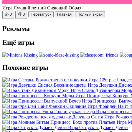
Игра Лучший летний Сияющий Образ
👍
0
👎
0
Перезапуск
Главная
Полный экран
Реклама
Ещё игры
Похожие игры
Игра Сёстры: Рождес
Игра Девушки Дисне
Игра Стань Дизайнером Мод
Игра Принцессы: Конкурс
Игра Принцессы: Выпус
Игра Фрайдей Найт 
Игра Принцесса Э
Игра Рождест
Игра М
Игра Отпуск в Дубае с Дейзи