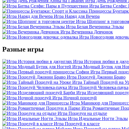
Игра День Рождения 
Игра Битва Селфи:
Принцессы Бунтарки
Игра Наряд для Вечера
Игра Шоппинг в торговом
Игра Белая Вечеринка Эльзы
Игра Вечеринка Девчонок
Игра Новогодняя девочка
Разные игры
Игра История любви в джу
Игра Модный Бутик для Но
Игра Первый поце
Игра Поцелуй Джонни Браво
Игра Тайный Поцелуй на У
Игра Поцелуй Человека-паука
Игра Исцеляющий поцелу
Игра Ночной поцелуй
Игра Маникюр для Принцес
Игра Романтичные Поц
Игра Поцелуи на отдыхе
Игра Идеальные Ногти Эльзы
Игра Поцелуй в классе
Игра Поцелуй на пляже Ма