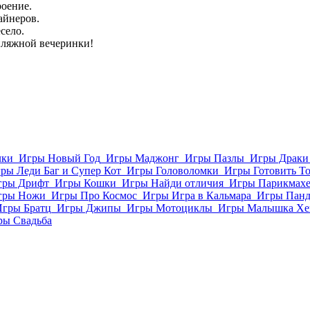
роение.
айнеров.
село.
пляжной вечеринки!
лки
Игры Новый Год
Игры Маджонг
Игры Пазлы
Игры Драки
ры Леди Баг и Супер Кот
Игры Головоломки
Игры Готовить Т
гры Дрифт
Игры Кошки
Игры Найди отличия
Игры Парикмахе
гры Ножи
Игры Про Космос
Игры Игра в Кальмара
Игры Пан
Игры Братц
Игры Джипы
Игры Мотоциклы
Игры Малышка Хе
ры Свадьба