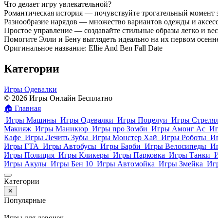
Что делает игру увлекательной?
Романтическая история — почувствуйте трогательный момент 
Разнообразие нарядов — множество вариантов одежды и аксесс
Простое управление — создавайте стильные образы легко и вес
Помогите Элли и Бену выглядеть идеально на их первом осенн
Оригинальное название: Ellie And Ben Fall Date
Категории
Игры Одевалки
© 2026 Игры Онлайн Бесплатно
🏠
Главная
Игры Машины
Игры Одевалки
Игры Поцелуи
Игры Стреля
Макияж
Игры Маникюр
Игры про Зомби
Игры Амонг Ас
Иг
Кафе
Игры Лечить Зубы
Игры Монстер Хай
Игры Роботы
И
Игры ГТА
Игры Автобусы
Игры Барби
Игры Велосипеды
И
Игры Полиция
Игры Кликеры
Игры Парковка
Игры Танки
Игры Акулы
Игры Бен 10
Игры Автомойка
Игры Змейка
Иг
Категории
✕
Популярные
Игры для девочек