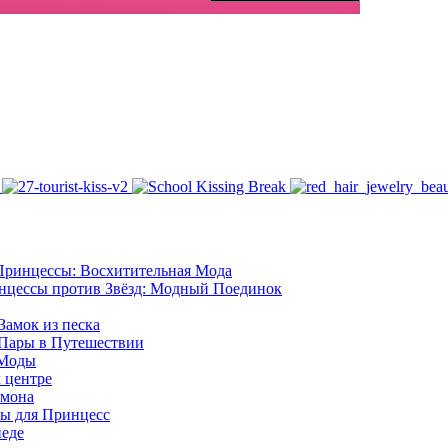
Принцессы: Восхитительная Мода
нцессы против Звёзд: Модный Поединок
Замок из песка
 Пары в Путешествии
 Моды
 центре
емона
ы для Принцесс
педе