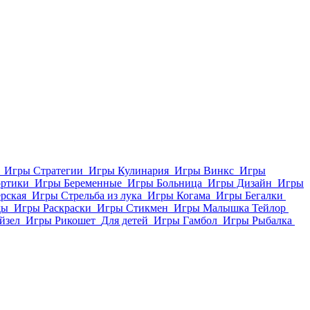
Игры Стратегии
Игры Кулинария
Игры Винкс
Игры
ортики
Игры Беременные
Игры Больница
Игры Дизайн
Игры
рская
Игры Стрельба из лука
Игры Когама
Игры Бегалки
ды
Игры Раскраски
Игры Стикмен
Игры Малышка Тейлор
йзел
Игры Рикошет
Для детей
Игры Гамбол
Игры Рыбалка