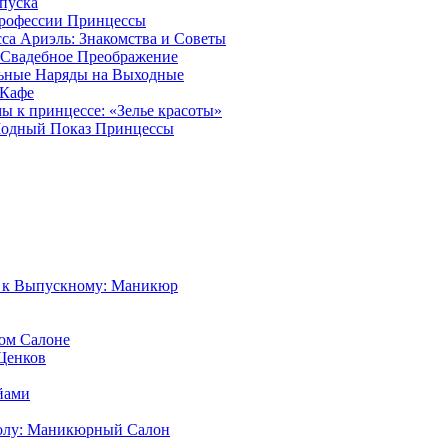
пуска
рофессии Принцессы
са Ариэль: Знакомства и Советы
 Свадебное Преображение
ьные Наряды на Выходные
 Кафе
ы к принцессе: «Зелье красоты»
Модный Показ Принцессы
а к Выпускному: Маникюр
ом Салоне
Щенков
йами
олу: Маникюрный Салон