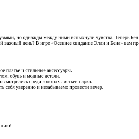
рузьями, но однажды между ними вспыхнули чувства. Теперь Бен
кой важный день? В игре «Осеннее свидание Элли и Бена» вам п
ое платье и стильные аксессуары.
тюм, обувь и модные детали.
 смотрелись среди золотых листьев парка.
ь себя уверенно и незабываемо провести вечер.
анию!