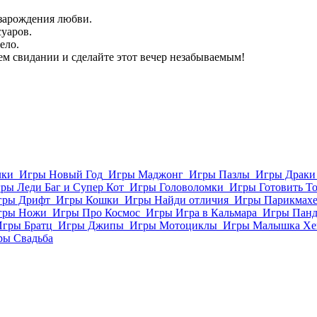
зарождения любви.
уаров.
ело.
ем свидании и сделайте этот вечер незабываемым!
лки
Игры Новый Год
Игры Маджонг
Игры Пазлы
Игры Драки
ры Леди Баг и Супер Кот
Игры Головоломки
Игры Готовить Т
гры Дрифт
Игры Кошки
Игры Найди отличия
Игры Парикмахе
гры Ножи
Игры Про Космос
Игры Игра в Кальмара
Игры Пан
Игры Братц
Игры Джипы
Игры Мотоциклы
Игры Малышка Хе
ры Свадьба