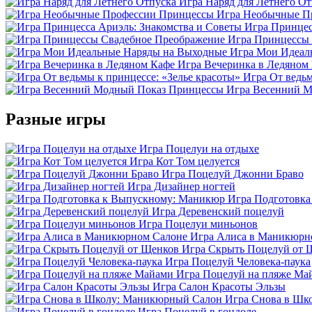
Игра Наряд для Летнего От
Игра Необычные П
Игра Принцес
Игра Принцессы
Игра Мои Идеал
Игра Вечеринка в Ледяном
Игра От ведьм
Игра Весенний 
Разные игры
Игра Поцелуи на отдыхе
Игра Кот Том целуется
Игра Поцелуй Джонни Браво
Игра Дизайнер ногтей
Игра Подготовк
Игра Деревенский поцелуй
Игра Поцелуи миньонов
Игра Алиса в Маникюрн
Игра Скрыть Поцелуй от 
Игра Поцелуй Человека-паука
Игра Поцелуй на пляже Ма
Игра Салон Красоты Эльзы
Игра Снова в Шк
Игра Поцелуй в гондоле