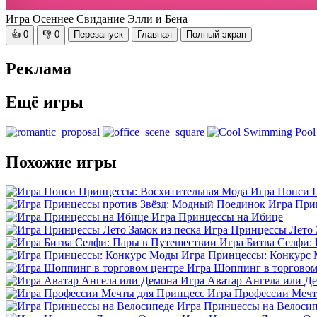
Игра Осеннее Свидание Элли и Бена
👍
0
👎
0
Перезапуск
Главная
Полный экран
Реклама
Ещё игры
Похожие игры
Игра Попси 
Игра При
Игра Принцессы на Ибице
Игра Принцессы Лето 
Игра Битва Селфи:
Игра Принцессы: Конкурс
Игра Шоппинг в торговом
Игра Аватар Ангела или Д
Игра Профессии Мечт
Игра Принцессы на Велоси