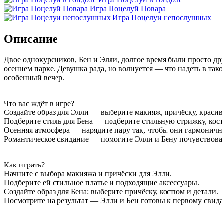
Игра Поцелуй Повара
Игра Поцелуи непослушных
Описание
Двое однокурсников, Бен и Элли, долгое время были просто д
осеннем парке. Девушка рада, но волнуется — что надеть в та
особенный вечер.
Что вас ждёт в игре?
Создайте образ для Элли — выберите макияж, причёску, красив
Подберите стиль для Бена — подберите стильную стрижку, кос
Осенняя атмосфера — нарядите пару так, чтобы они гармонично
Романтическое свидание — помогите Элли и Бену почувствоват
Как играть?
Начните с выбора макияжа и причёски для Элли.
Подберите ей стильное платье и подходящие аксессуары.
Создайте образ для Бена: выберите причёску, костюм и детали.
Посмотрите на результат — Элли и Бен готовы к первому свид