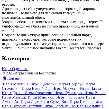
работы.
Ариэль видит себя супермоделью, покоряющей мировые
подиумы. Подберите для нее самый гламурный и
сногсшибательный образ.
Золушка обожает готовить и хочет стать шеф-кондитером. Ее
униформа должна быть не только практичной, но и очень
милой!
Подберите для каждой принцессы уникальный наряд,
прическу и аксессуары, которые подчеркнут их
индивидуальность и помогут сделать первые шаги в карьере
мечты! Оригинальное название Dream Careers for Princesses
Категории
Игры Одевалки
© 2026 Игры Онлайн Бесплатно
🏠
Главная
Игры Машины
Игры Одевалки
Игры Поцелуи
Игры
Стрелялки
Игры Новый Год
Игры Маджонг
Игры Пазлы
Игры Драки
Игры Стратегии
Игры Кулинария
Игры Винкс
Игры Макияж
Игры Маникюр
Игры про Зомби
Игры
Амонг Ас
Игры Леди Баг и Супер Кот
Игры Головоломки
Игры Готовить Тортики
Игры Беременные
Игры Больница