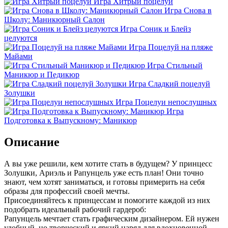
Игра Хитрый поцелуй
Игра Снова в
Школу: Маникюрный Салон
Игра Соник и Блейз
целуются
Игра Поцелуй на пляже
Майами
Игра Стильный
Маникюр и Педикюр
Игра Сладкий поцелуй
Золушки
Игра Поцелуи непослушных
Игра
Подготовка к Выпускному: Маникюр
Описание
А вы уже решили, кем хотите стать в будущем? У принцесс
Золушки, Ариэль и Рапунцель уже есть план! Они точно
знают, чем хотят заниматься, и готовы примерить на себя
образы для профессий своей мечты.
Присоединяйтесь к принцессам и помогите каждой из них
подобрать идеальный рабочий гардероб:
Рапунцель мечтает стать графическим дизайнером. Ей нужен
удобный, но творческий и яркий наряд для вдохновенной