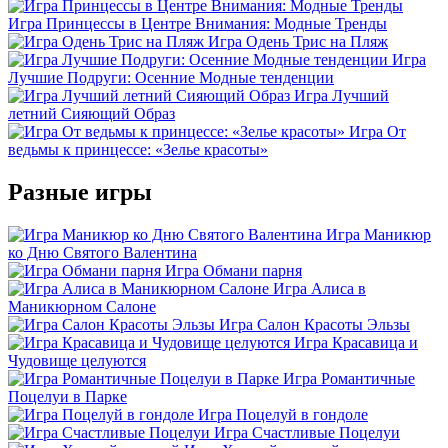
Игра Принцессы в Центре Внимания: Модные Тренды
Игра Одень Трис на Пляж
Игра
Лучшие Подруги: Осенние Модные тенденции
Игра Лучший
летний Сияющий Образ
Игра От
ведьмы к принцессе: «Зелье красоты»
Разные игры
Игра Маникюр
ко Дню Святого Валентина
Игра Обмани парня
Игра Алиса в
Маникюрном Салоне
Игра Салон Красоты Эльзы
Игра Красавица и
Чудовище целуются
Игра Романтичные
Поцелуи в Парке
Игра Поцелуй в гондоле
Игра Счастливые Поцелуи