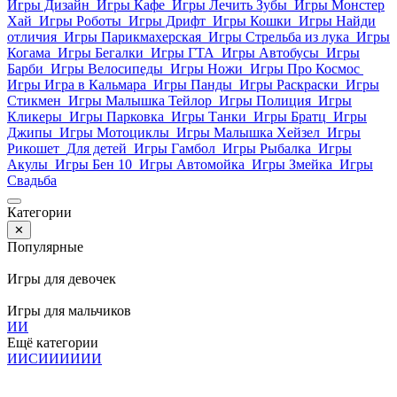
Игры Дизайн
Игры Кафе
Игры Лечить Зубы
Игры Монстер
Хай
Игры Роботы
Игры Дрифт
Игры Кошки
Игры Найди
отличия
Игры Парикмахерская
Игры Стрельба из лука
Игры
Когама
Игры Бегалки
Игры ГТА
Игры Автобусы
Игры
Барби
Игры Велосипеды
Игры Ножи
Игры Про Космос
Игры Игра в Кальмара
Игры Панды
Игры Раскраски
Игры
Стикмен
Игры Малышка Тейлор
Игры Полиция
Игры
Кликеры
Игры Парковка
Игры Танки
Игры Братц
Игры
Джипы
Игры Мотоциклы
Игры Малышка Хейзел
Игры
Рикошет
Для детей
Игры Гамбол
Игры Рыбалка
Игры
Акулы
Игры Бен 10
Игры Автомойка
Игры Змейка
Игры
Свадьба
Категории
✕
Популярные
Игры для девочек
Игры для мальчиков
И
И
Ещё категории
И
И
С
И
И
И
И
И
И