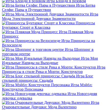
Игра Блонди в розовом
Игра Битва
Селфи: Пары в Путешествии
Игра
Мода Электронной Девушки Знаменитости
Принцессы
Бунтарки: Спорт и Классика
Игра Пляжная Мода
Принцесс
Игра Принцессы на
Велосипеде
Игра Шоппинг в
торговом центре
Игра Мои
Идеальные Наряды на Выходные
Игра
Принцессы в стиле Рика и Морти: Конструктор
Игра Блог
стильной принцессы: Свадьба
Игра Мэйбл:
Конструктор Персонажа
Игра Новогодняя
девочка: одевалка
Игра
Очаровательные Девушки: Мода Валентино