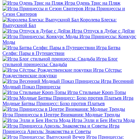
Игра Одень Трис на Пляж
Игра Принцессы и
Сезон Свитеров
Королева Блеска:
Выпускной Бал
Игра Отпуск в Дубае с Дейзи
Игра Принцессы: Конкурс
Моды
Игра Битва
Селфи: Пары в Путешествии
Игра Блог
стильной принцессы: Свадьба
Игра Сёстры:
Рождественские покупки
Игра Весенний
Модный Показ Принцессы
Игра Стильные Кроп-Топы
Игра
Модные Битвы Принцесс: Бохо против Платьев
Игра Принцессы в Центре Внимания: Модные Тренды
Игра Элли и Бен Инста Мода
Игра
Принцесса Ариэль: Знакомства и Советы
Игра Принцессы: