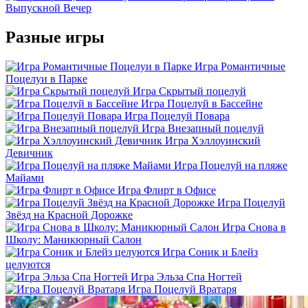
Выпускной Вечер
Разные игры
Игра Романтичные
Поцелуи в Парке
Игра Скрытый поцелуй
Игра Поцелуй в Бассейне
Игра Поцелуй Повара
Игра Внезапный поцелуй
Игра Хэллоуинский
Девичник
Игра Поцелуй на пляже
Майами
Игра Флирт в Офисе
Игра Поцелуй
Звёзд на Красной Дорожке
Игра Снова в
Школу: Маникюрный Салон
Игра Соник и Блейз
целуются
Игра Эльза Спа Ногтей
Игра Поцелуй Вратаря