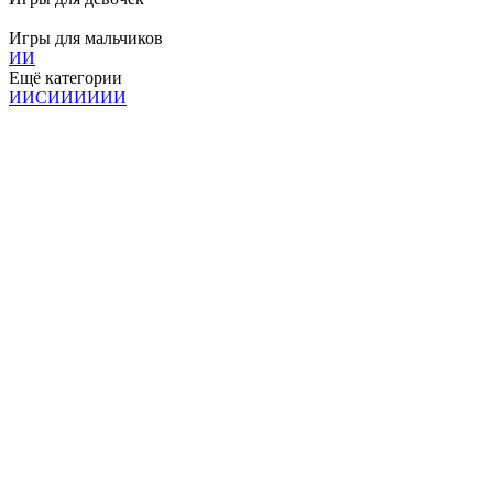
Игры для мальчиков
И
И
Ещё категории
И
И
С
И
И
И
И
И
И