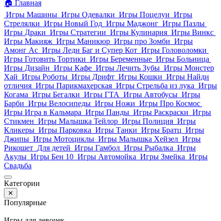
🏠
Главная
Игры Машины
Игры Одевалки
Игры Поцелуи
Игры
Стрелялки
Игры Новый Год
Игры Маджонг
Игры Пазлы
Игры Драки
Игры Стратегии
Игры Кулинария
Игры Винкс
Игры Макияж
Игры Маникюр
Игры про Зомби
Игры
Амонг Ас
Игры Леди Баг и Супер Кот
Игры Головоломки
Игры Готовить Тортики
Игры Беременные
Игры Больница
Игры Дизайн
Игры Кафе
Игры Лечить Зубы
Игры Монстер
Хай
Игры Роботы
Игры Дрифт
Игры Кошки
Игры Найди
отличия
Игры Парикмахерская
Игры Стрельба из лука
Игры
Когама
Игры Бегалки
Игры ГТА
Игры Автобусы
Игры
Барби
Игры Велосипеды
Игры Ножи
Игры Про Космос
Игры Игра в Кальмара
Игры Панды
Игры Раскраски
Игры
Стикмен
Игры Малышка Тейлор
Игры Полиция
Игры
Кликеры
Игры Парковка
Игры Танки
Игры Братц
Игры
Джипы
Игры Мотоциклы
Игры Малышка Хейзел
Игры
Рикошет
Для детей
Игры Гамбол
Игры Рыбалка
Игры
Акулы
Игры Бен 10
Игры Автомойка
Игры Змейка
Игры
Свадьба
Категории
✕
Популярные
Игры для девочек