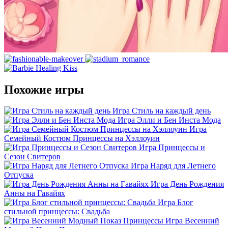
Похожие игры
Игра Стиль на каждый день
Игра Элли и Бен Инста Мода
Игра
Семейный Костюм Принцессы на Хэллоуин
Игра Принцессы и
Сезон Свитеров
Игра Наряд для Летнего
Отпуска
Игра День Рождения
Анны на Гавайях
Игра Блог
стильной принцессы: Свадьба
Игра Весенний