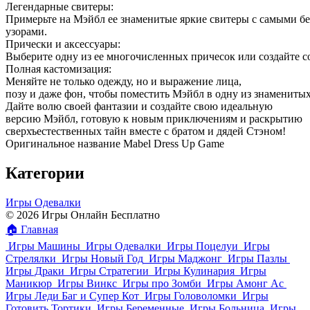
Легендарные свитеры:
Примерьте на Мэйбл ее знаменитые яркие свитеры с самыми 
узорами.
Прически и аксессуары:
Выберите одну из ее многочисленных причесок или создайте 
Полная кастомизация:
Меняйте не только одежду, но и выражение лица,
позу и даже фон, чтобы поместить Мэйбл в одну из знамениты
Дайте волю своей фантазии и создайте свою идеальную
версию Мэйбл, готовую к новым приключениям и раскрытию
сверхъестественных тайн вместе с братом и дядей Стэном!
Оригинальное название Mabel Dress Up Game
Категории
Игры Одевалки
© 2026 Игры Онлайн Бесплатно
🏠
Главная
Игры Машины
Игры Одевалки
Игры Поцелуи
Игры
Стрелялки
Игры Новый Год
Игры Маджонг
Игры Пазлы
Игры Драки
Игры Стратегии
Игры Кулинария
Игры
Маникюр
Игры Винкс
Игры про Зомби
Игры Амонг Ас
Игры Леди Баг и Супер Кот
Игры Головоломки
Игры
Готовить Тортики
Игры Беременные
Игры Больница
Игры