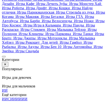
Дизайн
Игры Кафе
Игры Лечить Зубы
Игры Монстер Хай
Игры Роботы
Игры Дрифт
Игры Кошки
Игры Найди
отличия
Игры Парикмахерская
Игры Стрельба из лука
Игры
Когама
Игры Макияж
Игры Бегалки
Игры ГТА
Игры
Автобусы
Игры Барби
Игры Велосипеды
Игры Ножи
Игры
Про Космос
Игры Игра в Кальмара
Игры Панды
Игры
Раскраски
Игры Стикмен
Игры Малышка Тейлор
Игры
Полиция
Игры Кликеры
Игры Парковка
Игры Танки
Игры
Братц
Игры Джипы
Игры Мотоциклы
Игры Малышка
Хейзел
Игры Рикошет
Для детей
Игры Гамбол
Игры
Рыбалка
Игры Акулы
Игры Бен 10
Игры Автомойка
Игры
Змейка
Игры Свадьба
Категории
✕
Популярные
Игры для девочек
Игры для мальчиков
И
И
Ещё категории
И
И
С
И
И
И
И
И
И