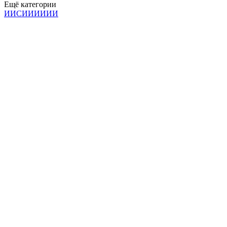
Ещё категории
И
И
С
И
И
И
И
И
И