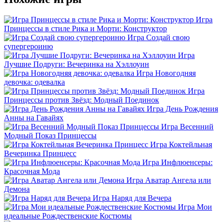
Игра
Принцессы в стиле Рика и Морти: Конструктор
Игра Создай свою
супергероиню
Игра
Лучшие Подруги: Вечеринка на Хэллоуин
Игра Новогодняя
девочка: одевалка
Игра
Принцессы против Звёзд: Модный Поединок
Игра День Рождения
Анны на Гавайях
Игра Весенний
Модный Показ Принцессы
Игра Коктейльная
Вечеринка Принцесс
Игра Инфлюенсеры:
Красочная Мода
Игра Аватар Ангела или
Демона
Игра Наряд для Вечера
Игра Мои
идеальные Рождественские Костюмы