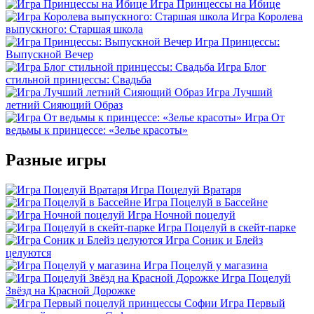
Игра Принцессы на Ибице
Игра Королева
выпускного: Старшая школа
Игра Принцессы:
Выпускной Вечер
Игра Блог
стильной принцессы: Свадьба
Игра Лучший
летний Сияющий Образ
Игра От
ведьмы к принцессе: «Зелье красоты»
Разные игры
Игра Поцелуй Вратаря
Игра Поцелуй в Бассейне
Игра Ночной поцелуй
Игра Поцелуй в скейт-парке
Игра Соник и Блейз
целуются
Игра Поцелуй у магазина
Игра Поцелуй
Звёзд на Красной Дорожке
Игра Первый