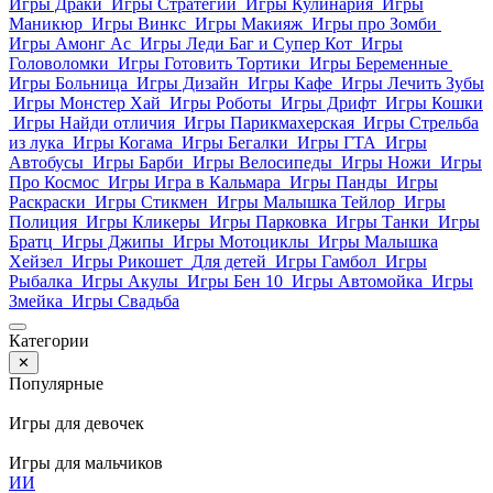
Игры Драки
Игры Стратегии
Игры Кулинария
Игры
Маникюр
Игры Винкс
Игры Макияж
Игры про Зомби
Игры Амонг Ас
Игры Леди Баг и Супер Кот
Игры
Головоломки
Игры Готовить Тортики
Игры Беременные
Игры Больница
Игры Дизайн
Игры Кафе
Игры Лечить Зубы
Игры Монстер Хай
Игры Роботы
Игры Дрифт
Игры Кошки
Игры Найди отличия
Игры Парикмахерская
Игры Стрельба
из лука
Игры Когама
Игры Бегалки
Игры ГТА
Игры
Автобусы
Игры Барби
Игры Велосипеды
Игры Ножи
Игры
Про Космос
Игры Игра в Кальмара
Игры Панды
Игры
Раскраски
Игры Стикмен
Игры Малышка Тейлор
Игры
Полиция
Игры Кликеры
Игры Парковка
Игры Танки
Игры
Братц
Игры Джипы
Игры Мотоциклы
Игры Малышка
Хейзел
Игры Рикошет
Для детей
Игры Гамбол
Игры
Рыбалка
Игры Акулы
Игры Бен 10
Игры Автомойка
Игры
Змейка
Игры Свадьба
Категории
✕
Популярные
Игры для девочек
Игры для мальчиков
И
И