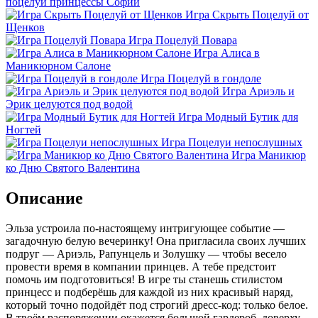
поцелуй принцессы Софии
Игра Скрыть Поцелуй от
Щенков
Игра Поцелуй Повара
Игра Алиса в
Маникюрном Салоне
Игра Поцелуй в гондоле
Игра Ариэль и
Эрик целуются под водой
Игра Модный Бутик для
Ногтей
Игра Поцелуи непослушных
Игра Маникюр
ко Дню Святого Валентина
Описание
Эльза устроила по-настоящему интригующее событие —
загадочную белую вечеринку! Она пригласила своих лучших
подруг — Ариэль, Рапунцель и Золушку — чтобы весело
провести время в компании принцев. А тебе предстоит
помочь им подготовиться! В игре ты станешь стилистом
принцесс и подберёшь для каждой из них красивый наряд,
который точно подойдёт под строгий дресс-код: только белое.
В твоём распоряжении окажется большой гардероб, доверху