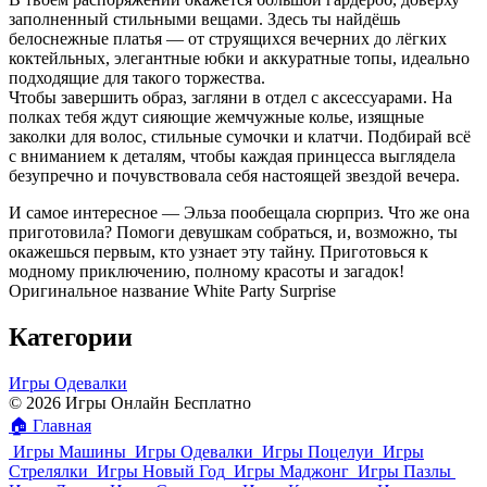
заполненный стильными вещами. Здесь ты найдёшь
белоснежные платья — от струящихся вечерних до лёгких
коктейльных, элегантные юбки и аккуратные топы, идеально
подходящие для такого торжества.
Чтобы завершить образ, загляни в отдел с аксессуарами. На
полках тебя ждут сияющие жемчужные колье, изящные
заколки для волос, стильные сумочки и клатчи. Подбирай всё
с вниманием к деталям, чтобы каждая принцесса выглядела
безупречно и почувствовала себя настоящей звездой вечера.
И самое интересное — Эльза пообещала сюрприз. Что же она
приготовила? Помоги девушкам собраться, и, возможно, ты
окажешься первым, кто узнает эту тайну. Приготовься к
модному приключению, полному красоты и загадок!
Оригинальное название White Party Surprise
Категории
Игры Одевалки
© 2026 Игры Онлайн Бесплатно
🏠
Главная
Игры Машины
Игры Одевалки
Игры Поцелуи
Игры
Стрелялки
Игры Новый Год
Игры Маджонг
Игры Пазлы