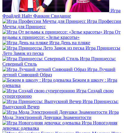
Игра
Фрайдей Найт Фанкин Свидание
Игра Профессии
Мечты для Принцесс
Игра От
ведьмы к принцессе: «Зелье красоты»
Игра День на пляже
Игра Принцессы
Лето Замок из песка
Игра Принцессы:
Северный Стиль
Игра Лучший
летний Сияющий Образ
Бежим в школу : Игра
одевалка
Игра Создай свою
супергероиню
Игра Принцессы:
Выпускной Вечер
Игра
Мода Электронной Девушки Знаменитости
Игра Новогодняя
девочка: одевалка