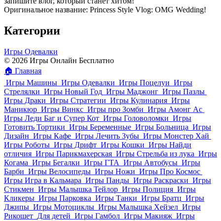
запишите влог, который станет хитом!
Оригинальное название: Princess Style Vlog: OMG Wedding!
Категории
Игры Одевалки
© 2026 Игры Онлайн Бесплатно
🏠
Главная
Игры Машины
Игры Одевалки
Игры Поцелуи
Игры
Стрелялки
Игры Новый Год
Игры Маджонг
Игры Пазлы
Игры Драки
Игры Стратегии
Игры Кулинария
Игры
Маникюр
Игры Винкс
Игры про Зомби
Игры Амонг Ас
Игры Леди Баг и Супер Кот
Игры Головоломки
Игры
Готовить Тортики
Игры Беременные
Игры Больница
Игры
Дизайн
Игры Кафе
Игры Лечить Зубы
Игры Монстер Хай
Игры Роботы
Игры Дрифт
Игры Кошки
Игры Найди
отличия
Игры Парикмахерская
Игры Стрельба из лука
Игры
Когама
Игры Бегалки
Игры ГТА
Игры Автобусы
Игры
Барби
Игры Велосипеды
Игры Ножи
Игры Про Космос
Игры Игра в Кальмара
Игры Панды
Игры Раскраски
Игры
Стикмен
Игры Малышка Тейлор
Игры Полиция
Игры
Кликеры
Игры Парковка
Игры Танки
Игры Братц
Игры
Джипы
Игры Мотоциклы
Игры Малышка Хейзел
Игры
Рикошет
Для детей
Игры Гамбол
Игры Макияж
Игры