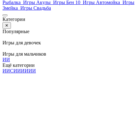
Рыбалка
Игры Акулы
Игры Бен 10
Игры Автомойка
Игры
Змейка
Игры Свадьба
Категории
✕
Популярные
Игры для девочек
Игры для мальчиков
И
И
Ещё категории
И
И
С
И
И
И
И
И
И