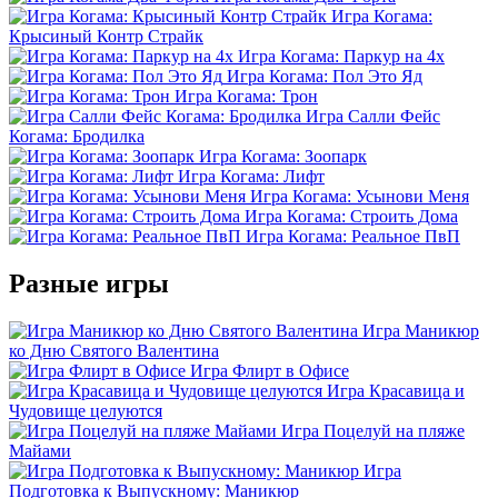
Игра Когама:
Крысиный Контр Страйк
Игра Когама: Паркур на 4х
Игра Когама: Пол Это Яд
Игра Когама: Трон
Игра Салли Фейс
Когама: Бродилка
Игра Когама: Зоопарк
Игра Когама: Лифт
Игра Когама: Усынови Меня
Игра Когама: Строить Дома
Игра Когама: Реальное ПвП
Разные игры
Игра Маникюр
ко Дню Святого Валентина
Игра Флирт в Офисе
Игра Красавица и
Чудовище целуются
Игра Поцелуй на пляже
Майами
Игра
Подготовка к Выпускному: Маникюр