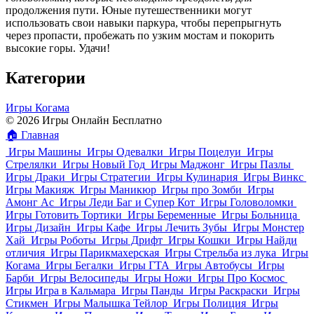
продолжения пути. Юные путешественники могут
использовать свои навыки паркура, чтобы перепрыгнуть
через пропасти, пробежать по узким мостам и покорить
высокие горы. Удачи!
Категории
Игры Когама
© 2026 Игры Онлайн Бесплатно
🏠
Главная
Игры Машины
Игры Одевалки
Игры Поцелуи
Игры
Стрелялки
Игры Новый Год
Игры Маджонг
Игры Пазлы
Игры Драки
Игры Стратегии
Игры Кулинария
Игры Винкс
Игры Макияж
Игры Маникюр
Игры про Зомби
Игры
Амонг Ас
Игры Леди Баг и Супер Кот
Игры Головоломки
Игры Готовить Тортики
Игры Беременные
Игры Больница
Игры Дизайн
Игры Кафе
Игры Лечить Зубы
Игры Монстер
Хай
Игры Роботы
Игры Дрифт
Игры Кошки
Игры Найди
отличия
Игры Парикмахерская
Игры Стрельба из лука
Игры
Когама
Игры Бегалки
Игры ГТА
Игры Автобусы
Игры
Барби
Игры Велосипеды
Игры Ножи
Игры Про Космос
Игры Игра в Кальмара
Игры Панды
Игры Раскраски
Игры
Стикмен
Игры Малышка Тейлор
Игры Полиция
Игры