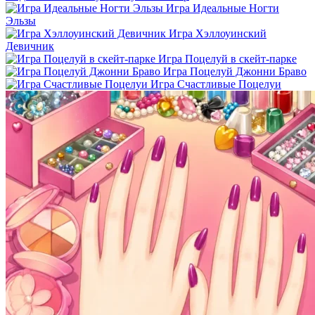
Игра Идеальные Ногти
Эльзы
Игра Хэллоуинский
Девичник
Игра Поцелуй в скейт-парке
Игра Поцелуй Джонни Браво
Игра Счастливые Поцелуи