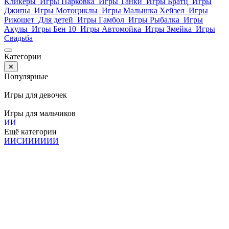
Кликеры
Игры Парковка
Игры Танки
Игры Братц
Игры
Джипы
Игры Мотоциклы
Игры Малышка Хейзел
Игры
Рикошет
Для детей
Игры Гамбол
Игры Рыбалка
Игры
Акулы
Игры Бен 10
Игры Автомойка
Игры Змейка
Игры
Свадьба
Категории
✕
Популярные
Игры для девочек
Игры для мальчиков
И
И
Ещё категории
И
И
С
И
И
И
И
И
И