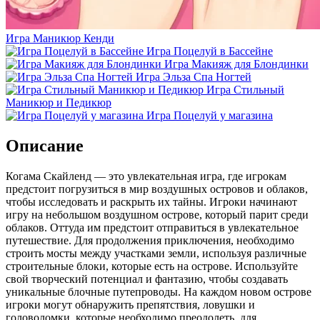
Игра Маникюр Кенди
Игра Поцелуй в Бассейне
Игра Макияж для Блондинки
Игра Эльза Спа Ногтей
Игра Стильный
Маникюр и Педикюр
Игра Поцелуй у магазина
Описание
Когама Скайленд — это увлекательная игра, где игрокам
предстоит погрузиться в мир воздушных островов и облаков,
чтобы исследовать и раскрыть их тайны. Игроки начинают
игру на небольшом воздушном острове, который парит среди
облаков. Оттуда им предстоит отправиться в увлекательное
путешествие. Для продолжения приключения, необходимо
строить мосты между участками земли, используя различные
строительные блоки, которые есть на острове. Используйте
свой творческий потенциал и фантазию, чтобы создавать
уникальные блочные путепроводы. На каждом новом острове
игроки могут обнаружить препятствия, ловушки и
головоломки, которые необходимо преодолеть, для