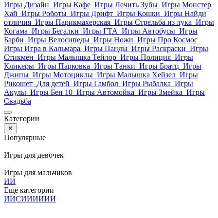
Игры Дизайн
Игры Кафе
Игры Лечить Зубы
Игры Монстер
Хай
Игры Роботы
Игры Дрифт
Игры Кошки
Игры Найди
отличия
Игры Парикмахерская
Игры Стрельба из лука
Игры
Когама
Игры Бегалки
Игры ГТА
Игры Автобусы
Игры
Барби
Игры Велосипеды
Игры Ножи
Игры Про Космос
Игры Игра в Кальмара
Игры Панды
Игры Раскраски
Игры
Стикмен
Игры Малышка Тейлор
Игры Полиция
Игры
Кликеры
Игры Парковка
Игры Танки
Игры Братц
Игры
Джипы
Игры Мотоциклы
Игры Малышка Хейзел
Игры
Рикошет
Для детей
Игры Гамбол
Игры Рыбалка
Игры
Акулы
Игры Бен 10
Игры Автомойка
Игры Змейка
Игры
Свадьба
Категории
✕
Популярные
Игры для девочек
Игры для мальчиков
И
И
Ещё категории
И
И
С
И
И
И
И
И
И