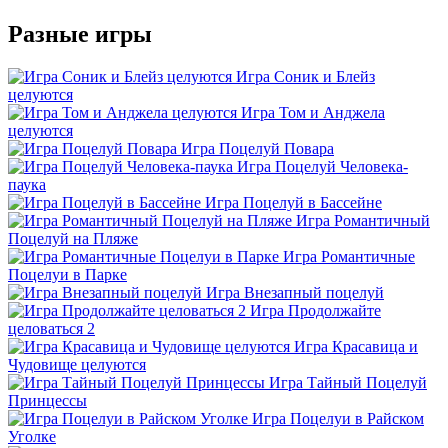
Разные игры
Игра Соник и Блейз
целуются
Игра Том и Анджела
целуются
Игра Поцелуй Повара
Игра Поцелуй Человека-
паука
Игра Поцелуй в Бассейне
Игра Романтичный
Поцелуй на Пляже
Игра Романтичные
Поцелуи в Парке
Игра Внезапный поцелуй
Игра Продолжайте
целоваться 2
Игра Красавица и
Чудовище целуются
Игра Тайный Поцелуй
Принцессы
Игра Поцелуи в Райском
Уголке