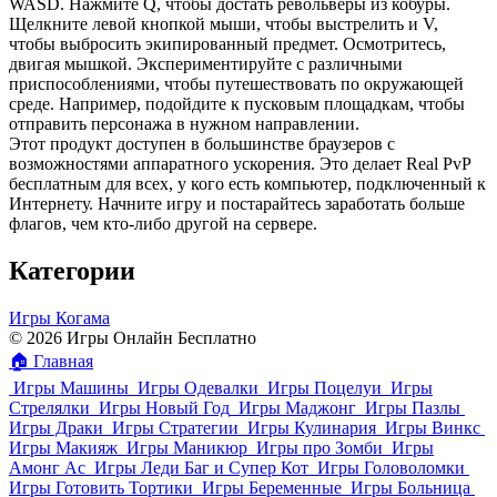
WASD. Нажмите Q, чтобы достать револьверы из кобуры.
Щелкните левой кнопкой мыши, чтобы выстрелить и V,
чтобы выбросить экипированный предмет. Осмотритесь,
двигая мышкой. Экспериментируйте с различными
приспособлениями, чтобы путешествовать по окружающей
среде. Например, подойдите к пусковым площадкам, чтобы
отправить персонажа в нужном направлении.
Этот продукт доступен в большинстве браузеров с
возможностями аппаратного ускорения. Это делает Real PvP
бесплатным для всех, у кого есть компьютер, подключенный к
Интернету. Начните игру и постарайтесь заработать больше
флагов, чем кто-либо другой на сервере.
Категории
Игры Когама
© 2026 Игры Онлайн Бесплатно
🏠
Главная
Игры Машины
Игры Одевалки
Игры Поцелуи
Игры
Стрелялки
Игры Новый Год
Игры Маджонг
Игры Пазлы
Игры Драки
Игры Стратегии
Игры Кулинария
Игры Винкс
Игры Макияж
Игры Маникюр
Игры про Зомби
Игры
Амонг Ас
Игры Леди Баг и Супер Кот
Игры Головоломки
Игры Готовить Тортики
Игры Беременные
Игры Больница