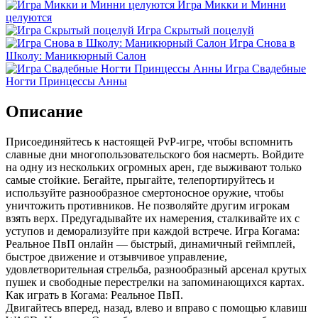
Игра Микки и Минни
целуются
Игра Скрытый поцелуй
Игра Снова в
Школу: Маникюрный Салон
Игра Свадебные
Ногти Принцессы Анны
Описание
Присоединяйтесь к настоящей PvP-игре, чтобы вспомнить
славные дни многопользовательского боя насмерть. Войдите
на одну из нескольких огромных арен, где выживают только
самые стойкие. Бегайте, прыгайте, телепортируйтесь и
используйте разнообразное смертоносное оружие, чтобы
уничтожить противников. Не позволяйте другим игрокам
взять верх. Предугадывайте их намерения, сталкивайте их с
уступов и деморализуйте при каждой встрече. Игра Когама:
Реальное ПвП онлайн — быстрый, динамичный геймплей,
быстрое движение и отзывчивое управление,
удовлетворительная стрельба, разнообразный арсенал крутых
пушек и свободные перестрелки на запоминающихся картах.
Как играть в Когама: Реальное ПвП.
Двигайтесь вперед, назад, влево и вправо с помощью клавиш