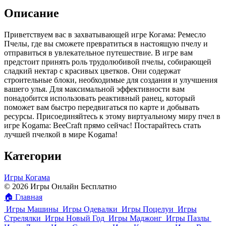
Описание
Приветствуем вас в захватывающей игре Когама: Ремесло
Пчелы, где вы сможете превратиться в настоящую пчелу и
отправиться в увлекательное путешествие. В игре вам
предстоит принять роль трудолюбивой пчелы, собирающей
сладкий нектар с красивых цветков. Они содержат
строительные блоки, необходимые для создания и улучшения
вашего улья. Для максимальной эффективности вам
понадобится использовать реактивный ранец, который
поможет вам быстро передвигаться по карте и добывать
ресурсы. Присоединяйтесь к этому виртуальному миру пчел в
игре Kogama: BeeCraft прямо сейчас! Постарайтесь стать
лучшей пчелкой в мире Kogama!
Категории
Игры Когама
© 2026 Игры Онлайн Бесплатно
🏠
Главная
Игры Машины
Игры Одевалки
Игры Поцелуи
Игры
Стрелялки
Игры Новый Год
Игры Маджонг
Игры Пазлы