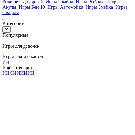
Рикошет
Для детей
Игры Гамбол
Игры Рыбалка
Игры
Акулы
Игры Бен 10
Игры Автомойка
Игры Змейка
Игры
Свадьба
Категории
✕
Популярные
Игры для девочек
Игры для мальчиков
И
И
Ещё категории
И
И
С
И
И
И
И
И
И