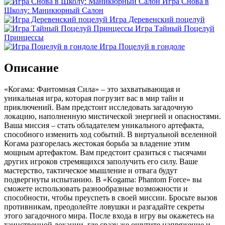
Игра Снова в
Школу: Маникюрный Салон
Игра Деревенский поцелуй
Игра Тайный Поцелуй
Принцессы
Игра Поцелуй в гондоле
Описание
«Когама: Фантомная Сила» – это захватывающая и
уникальная игра, которая погрузит вас в мир тайн и
приключений. Вам предстоит исследовать загадочную
локацию, наполненную мистической энергией и опасностями.
Ваша миссия – стать обладателем уникального артефакта,
способного изменить ход событий. В виртуальной вселенной
Когама разгорелась жестокая борьба за владение этим
мощным артефактом. Вам предстоит сразиться с тысячами
других игроков стремящихся заполучить его силу. Ваше
мастерство, тактическое мышление и отвага будут
подвергнуты испытанию. В «Kogama: Phantom Force» вы
сможете использовать разнообразные возможности и
способности, чтобы преуспеть в своей миссии. Бросьте вызов
противникам, преодолейте ловушки и разгадайте секреты
этого загадочного мира. После входа в игру вы окажетесь на
таинственной локации, где сразу же ощутите напряжение и