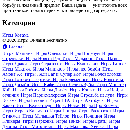
борьбу за желанный предмет. Ваша задача — уничтожить всех
противников и быть первым, кто доберется до артефакта.
Категории
Игры Когама
© 2026 Игры Онлайн Бесплатно
🏠
Главная
Игры Машины
Игры Одевалки
Игры Поцелуи
Игры
Стрелялки
Игры Новый Год
Игры Маджонг
Игры Пазлы
Игры Драки
Игры Стратегии
Игры Кулинария
Игры Винкс
Игры Макияж
Игры Маникюр
Игры про Зомби
Игры
Амонг Ас
Игры Леди Баг и Супер Кот
Игры Головоломки
Игры Готовить Тортики
Игры Беременные
Игры Больница
Игры Дизайн
Игры Кафе
Игры Лечить Зубы
Игры Монстер
Хай
Игры Роботы
Игры Дрифт
Игры Кошки
Игры Найди
отличия
Игры Парикмахерская
Игры Стрельба из лука
Игры
Когама
Игры Бегалки
Игры ГТА
Игры Автобусы
Игры
Барби
Игры Велосипеды
Игры Ножи
Игры Про Космос
Игры Игра в Кальмара
Игры Панды
Игры Раскраски
Игры
Стикмен
Игры Малышка Тейлор
Игры Полиция
Игры
Кликеры
Игры Парковка
Игры Танки
Игры Братц
Игры
Джипы
Игры Мотоциклы
Игры Малышка Хейзел
Игры