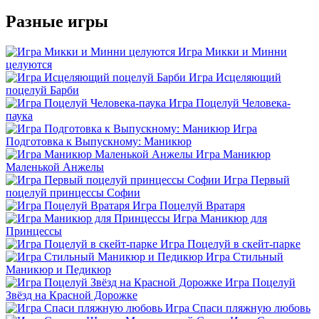
Разные игры
Игра Микки и Минни
целуются
Игра Исцеляющий
поцелуй Барби
Игра Поцелуй Человека-
паука
Игра
Подготовка к Выпускному: Маникюр
Игра Маникюр
Маленькой Анжелы
Игра Первый
поцелуй принцессы Софии
Игра Поцелуй Вратаря
Игра Маникюр для
Принцессы
Игра Поцелуй в скейт-парке
Игра Стильный
Маникюр и Педикюр
Игра Поцелуй
Звёзд на Красной Дорожке
Игра Спаси пляжную любовь