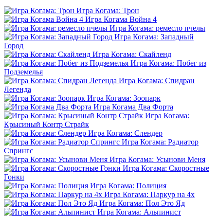
Игра Когама: Трон
Игра Когама Война 4
Игра Когама: ремесло пчелы
Игра Когама: Западный
Город
Игра Когама: Скайленд
Игра Когама: Побег из
Подземелья
Игра Когама: Спидран
Легенда
Игра Когама: Зоопарк
Игра Когама Два Форта
Игра Когама:
Крысиный Контр Страйк
Игра Когама: Слендер
Игра Когама: Радиатор
Спрингс
Игра Когама: Усынови Меня
Игра Когама: Скоростные
Гонки
Игра Когама: Полиция
Игра Когама: Паркур на 4х
Игра Когама: Пол Это Яд
Игра Когама: Альпинист