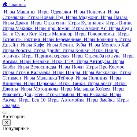
🏠
Главная
Игры Машины
Игры Одевалки
Игры Поцелуи
Игры
Стрелялки
Игры Новый Год
Игры Маджонг
Игры Пазлы
Игры Драки
Игры Стратегии
Игры Кулинария
Игры Винкс
Игры Макияж
Игры про Зомби
Игры Амонг Ас
Игры Леди
Баг и Супер Кот
Игры Маникюр
Игры Головоломки
Игры
Готовить Тортики
Игры Беременные
Игры Больница
Игры
Дизайн
Игры Кафе
Игры Лечить Зубы
Игры Монстер Хай
Игры Роботы
Игры Дрифт
Игры Кошки
Игры Найди
отличия
Игры Парикмахерская
Игры Стрельба из лука
Игры
Когама
Игры Бегалки
Игры ГТА
Игры Автобусы
Игры
Барби
Игры Велосипеды
Игры Ножи
Игры Про Космос
Игры Игра в Кальмара
Игры Панды
Игры Раскраски
Игры
Стикмен
Игры Малышка Тейлор
Игры Полиция
Игры
Кликеры
Игры Парковка
Игры Танки
Игры Братц
Игры
Джипы
Игры Мотоциклы
Игры Малышка Хейзел
Игры
Рикошет
Для детей
Игры Гамбол
Игры Рыбалка
Игры
Акулы
Игры Бен 10
Игры Автомойка
Игры Змейка
Игры
Свадьба
Категории
✕
Популярные