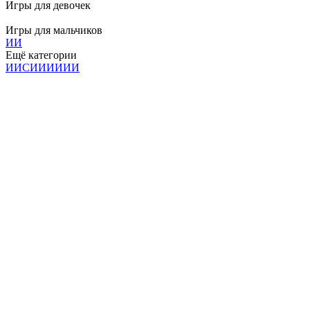
Игры для девочек
Игры для мальчиков
И
И
Ещё категории
И
И
С
И
И
И
И
И
И