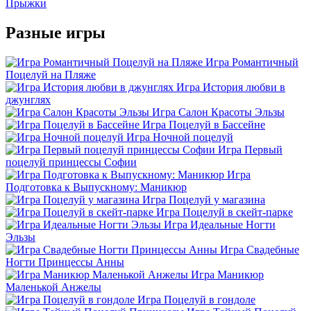
Прыжки
Разные игры
Игра Романтичный
Поцелуй на Пляже
Игра История любви в
джунглях
Игра Салон Красоты Эльзы
Игра Поцелуй в Бассейне
Игра Ночной поцелуй
Игра Первый
поцелуй принцессы Софии
Игра
Подготовка к Выпускному: Маникюр
Игра Поцелуй у магазина
Игра Поцелуй в скейт-парке
Игра Идеальные Ногти
Эльзы
Игра Свадебные
Ногти Принцессы Анны
Игра Маникюр
Маленькой Анжелы
Игра Поцелуй в гондоле