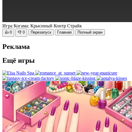
Игра Когама: Крысиный Контр Страйк
👍
0
👎
0
Перезапуск
Главная
Полный экран
Реклама
Ещё игры