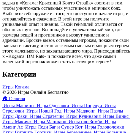
задача в «Когама: Крысиный Контр Страйк» состоит в том,
чтобы уничтожать остальных участников в эпичных боях.
Выберите себе оружие из того, что доступно в начале игры, и
отправляйтесь в сражение. В этой игре вы получите
уникальный опыт и знания. Такой геймплей отличается от
обычных шутеров. Вы попадёте в увлекательный мир, где
размеры вещей и противников вызовут удивление и
адреналин. Бросьте вызов остальным игрокам, покажите свои
навыки и тактику, и станьте самым смелым и мощным героем
этого маленького, но захватывающего мира. Присоединяйтесь
к «Kogama: DM Rats» и покажите всем, что даже самый
маленький персонаж может стать настоящим героем!
Категории
Игры Когама
© 2026 Игры Онлайн Бесплатно
🏠
Главная
Игры Машины
Игры Одевалки
Игры Поцелуи
Игры
Стрелялки
Игры Новый Год
Игры Маджонг
Игры Пазлы
Игры Драки
Игры Стратегии
Игры Кулинария
Игры Винкс
Игры Макияж
Игры Маникюр
Игры про Зомби
Игры
Амонг Ас
Игры Леди Баг и Супер Кот
Игры Головоломки
Игры Готовить Тортики
Игры Беременные
Игры Больница