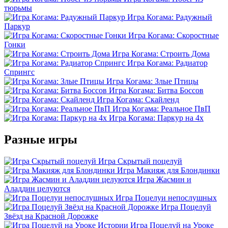
тюрьмы
Игра Когама: Радужный
Паркур
Игра Когама: Скоростные
Гонки
Игра Когама: Строить Дома
Игра Когама: Радиатор
Спрингс
Игра Когама: Злые Птицы
Игра Когама: Битва Боссов
Игра Когама: Скайленд
Игра Когама: Реальное ПвП
Игра Когама: Паркур на 4х
Разные игры
Игра Скрытый поцелуй
Игра Макияж для Блондинки
Игра Жасмин и
Аладдин целуются
Игра Поцелуи непослушных
Игра Поцелуй
Звёзд на Красной Дорожке
Игра Поцелуй на Уроке