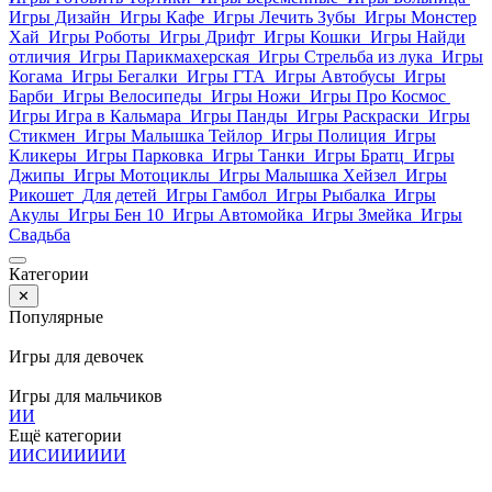
Игры Дизайн
Игры Кафе
Игры Лечить Зубы
Игры Монстер
Хай
Игры Роботы
Игры Дрифт
Игры Кошки
Игры Найди
отличия
Игры Парикмахерская
Игры Стрельба из лука
Игры
Когама
Игры Бегалки
Игры ГТА
Игры Автобусы
Игры
Барби
Игры Велосипеды
Игры Ножи
Игры Про Космос
Игры Игра в Кальмара
Игры Панды
Игры Раскраски
Игры
Стикмен
Игры Малышка Тейлор
Игры Полиция
Игры
Кликеры
Игры Парковка
Игры Танки
Игры Братц
Игры
Джипы
Игры Мотоциклы
Игры Малышка Хейзел
Игры
Рикошет
Для детей
Игры Гамбол
Игры Рыбалка
Игры
Акулы
Игры Бен 10
Игры Автомойка
Игры Змейка
Игры
Свадьба
Категории
✕
Популярные
Игры для девочек
Игры для мальчиков
И
И
Ещё категории
И
И
С
И
И
И
И
И
И