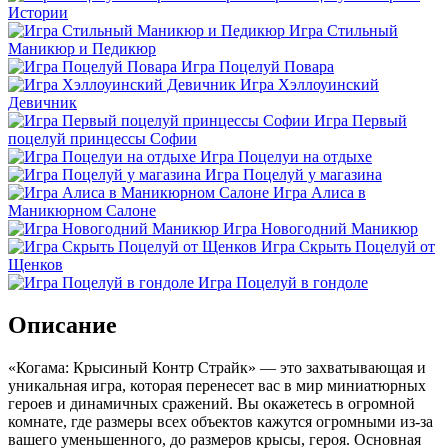
Истории
Игра Стильный
Маникюр и Педикюр
Игра Поцелуй Повара
Игра Хэллоуинский
Девичник
Игра Первый
поцелуй принцессы Софии
Игра Поцелуи на отдыхе
Игра Поцелуй у магазина
Игра Алиса в
Маникюрном Салоне
Игра Новогодний Маникюр
Игра Скрыть Поцелуй от
Щенков
Игра Поцелуй в гондоле
Описание
«Когама: Крысиный Контр Страйк» — это захватывающая и
уникальная игра, которая перенесет вас в мир миниатюрных
героев и динамичных сражений. Вы окажетесь в огромной
комнате, где размеры всех объектов кажутся огромными из-за
вашего уменьшенного, до размеров крысы, героя. Основная