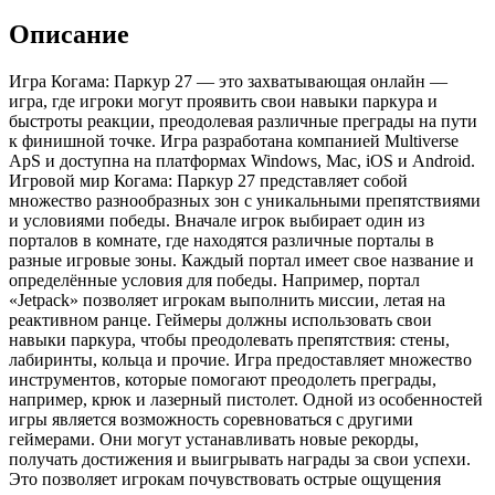
Описание
Игра Когама: Паркур 27 — это захватывающая онлайн —
игра, где игроки могут проявить свои навыки паркура и
быстроты реакции, преодолевая различные преграды на пути
к финишной точке. Игра разработана компанией Multiverse
ApS и доступна на платформах Windows, Mac, iOS и Android.
Игровой мир Когама: Паркур 27 представляет собой
множество разнообразных зон с уникальными препятствиями
и условиями победы. Вначале игрок выбирает один из
порталов в комнате, где находятся различные порталы в
разные игровые зоны. Каждый портал имеет свое название и
определённые условия для победы. Например, портал
«Jetpack» позволяет игрокам выполнить миссии, летая на
реактивном ранце. Геймеры должны использовать свои
навыки паркура, чтобы преодолевать препятствия: стены,
лабиринты, кольца и прочие. Игра предоставляет множество
инструментов, которые помогают преодолеть преграды,
например, крюк и лазерный пистолет. Одной из особенностей
игры является возможность соревноваться с другими
геймерами. Они могут устанавливать новые рекорды,
получать достижения и выигрывать награды за свои успехи.
Это позволяет игрокам почувствовать острые ощущения