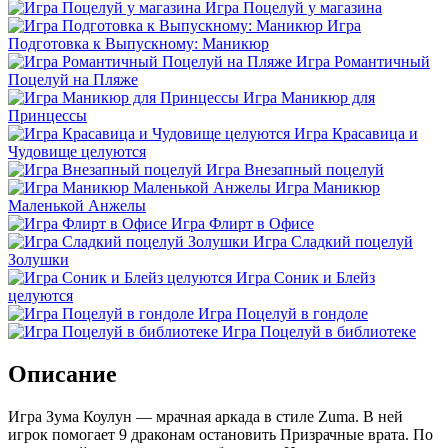
Игра Поцелуй у магазина
Игра
Подготовка к Выпускному: Маникюр
Игра Романтичный
Поцелуй на Пляже
Игра Маникюр для
Принцессы
Игра Красавица и
Чудовище целуются
Игра Внезапный поцелуй
Игра Маникюр
Маленькой Анжелы
Игра Флирт в Офисе
Игра Сладкий поцелуй
Золушки
Игра Соник и Блейз
целуются
Игра Поцелуй в гондоле
Игра Поцелуй в библиотеке
Описание
Игра Зума Коулун — мрачная аркада в стиле Zuma. В ней
игрок помогает 9 драконам остановить Призрачные врата. По