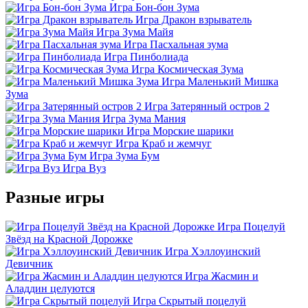
Игра Бон-бон Зума
Игра Дракон взрыватель
Игра Зума Майя
Игра Пасхальная зума
Игра Пинболиада
Игра Космическая Зума
Игра Маленький Мишка
Зума
Игра Затерянный остров 2
Игра Зума Мания
Игра Морские шарики
Игра Краб и жемчуг
Игра Зума Бум
Игра Вуз
Разные игры
Игра Поцелуй
Звёзд на Красной Дорожке
Игра Хэллоуинский
Девичник
Игра Жасмин и
Аладдин целуются
Игра Скрытый поцелуй