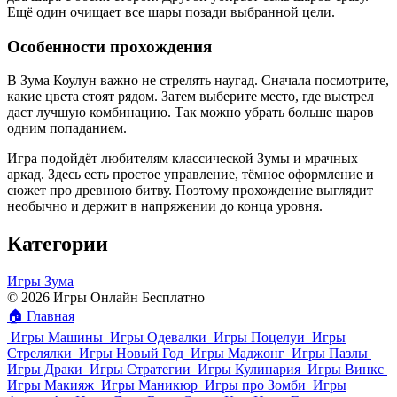
Ещё один очищает все шары позади выбранной цели.
Особенности прохождения
В Зума Коулун важно не стрелять наугад. Сначала посмотрите,
какие цвета стоят рядом. Затем выберите место, где выстрел
даст лучшую комбинацию. Так можно убрать больше шаров
одним попаданием.
Игра подойдёт любителям классической Зумы и мрачных
аркад. Здесь есть простое управление, тёмное оформление и
сюжет про древнюю битву. Поэтому прохождение выглядит
необычно и держит в напряжении до конца уровня.
Категории
Игры Зума
© 2026 Игры Онлайн Бесплатно
🏠
Главная
Игры Машины
Игры Одевалки
Игры Поцелуи
Игры
Стрелялки
Игры Новый Год
Игры Маджонг
Игры Пазлы
Игры Драки
Игры Стратегии
Игры Кулинария
Игры Винкс
Игры Макияж
Игры Маникюр
Игры про Зомби
Игры