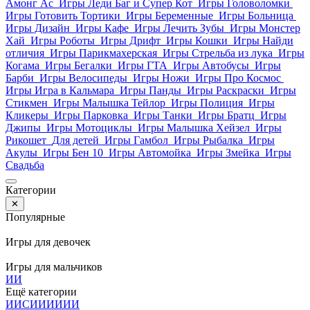
Амонг Ас
Игры Леди Баг и Супер Кот
Игры Головоломки
Игры Готовить Тортики
Игры Беременные
Игры Больница
Игры Дизайн
Игры Кафе
Игры Лечить Зубы
Игры Монстер
Хай
Игры Роботы
Игры Дрифт
Игры Кошки
Игры Найди
отличия
Игры Парикмахерская
Игры Стрельба из лука
Игры
Когама
Игры Бегалки
Игры ГТА
Игры Автобусы
Игры
Барби
Игры Велосипеды
Игры Ножи
Игры Про Космос
Игры Игра в Кальмара
Игры Панды
Игры Раскраски
Игры
Стикмен
Игры Малышка Тейлор
Игры Полиция
Игры
Кликеры
Игры Парковка
Игры Танки
Игры Братц
Игры
Джипы
Игры Мотоциклы
Игры Малышка Хейзел
Игры
Рикошет
Для детей
Игры Гамбол
Игры Рыбалка
Игры
Акулы
Игры Бен 10
Игры Автомойка
Игры Змейка
Игры
Свадьба
Категории
✕
Популярные
Игры для девочек
Игры для мальчиков
И
И
Ещё категории
И
И
С
И
И
И
И
И
И