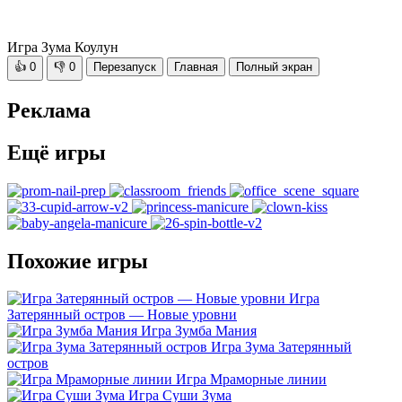
Игра Зума Коулун
👍
0
👎
0
Перезапуск
Главная
Полный экран
Реклама
Ещё игры
Похожие игры
Игра
Затерянный остров — Новые уровни
Игра Зумба Мания
Игра Зума Затерянный
остров
Игра Мраморные линии
Игра Суши Зума