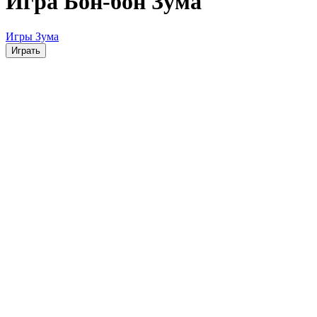
Игра Бон-бон Зума
Игры Зума
Играть