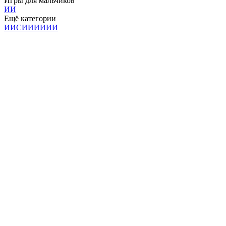
Игры для мальчиков
И
И
Ещё категории
И
И
С
И
И
И
И
И
И