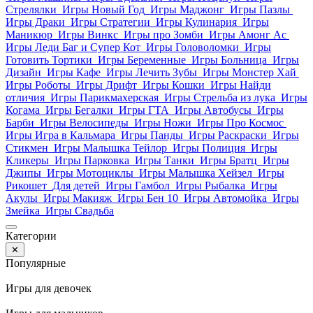
Стрелялки
Игры Новый Год
Игры Маджонг
Игры Пазлы
Игры Драки
Игры Стратегии
Игры Кулинария
Игры
Маникюр
Игры Винкс
Игры про Зомби
Игры Амонг Ас
Игры Леди Баг и Супер Кот
Игры Головоломки
Игры
Готовить Тортики
Игры Беременные
Игры Больница
Игры
Дизайн
Игры Кафе
Игры Лечить Зубы
Игры Монстер Хай
Игры Роботы
Игры Дрифт
Игры Кошки
Игры Найди
отличия
Игры Парикмахерская
Игры Стрельба из лука
Игры
Когама
Игры Бегалки
Игры ГТА
Игры Автобусы
Игры
Барби
Игры Велосипеды
Игры Ножи
Игры Про Космос
Игры Игра в Кальмара
Игры Панды
Игры Раскраски
Игры
Стикмен
Игры Малышка Тейлор
Игры Полиция
Игры
Кликеры
Игры Парковка
Игры Танки
Игры Братц
Игры
Джипы
Игры Мотоциклы
Игры Малышка Хейзел
Игры
Рикошет
Для детей
Игры Гамбол
Игры Рыбалка
Игры
Акулы
Игры Макияж
Игры Бен 10
Игры Автомойка
Игры
Змейка
Игры Свадьба
Категории
✕
Популярные
Игры для девочек