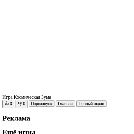
Игра Космическая Зума
👍
0
👎
0
Перезапуск
Главная
Полный экран
Реклама
Ещё игры