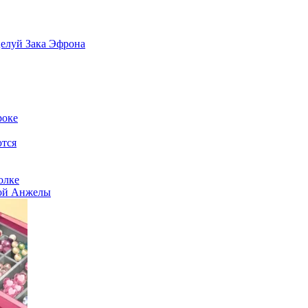
елуй Зака Эфрона
роке
тся
олке
ой Анжелы