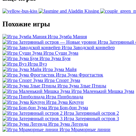
Похожие игры
Игра Зумба Мания
Игра Затерянный
Игра Заводской конвейер
Игра Суши Зума
Игра Зума Бум
Игра Вуз
Игра Зума Майя
Игра Зума Фрогтастик
Игра Спорт Зума
Игра Зума Злые Птицы
Игра Маленький Мишка Зума
Игра Пинболиада
Игра Зума Коулун
Игра Бон-бон Зума
Игра Затерянный остров 2
Игра Затерянный остров 3
Игра Зума Легенда
Игра Мраморные линии