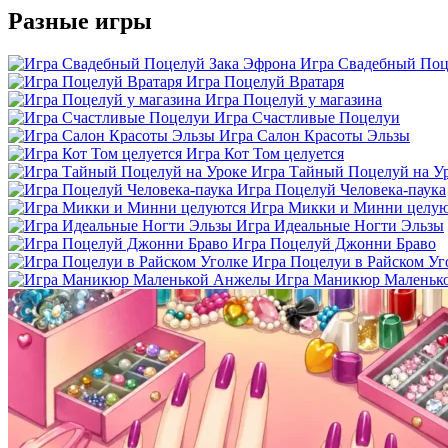
Разные игры
Игра Свадебный Поц
Игра Поцелуй Вратаря
Игра Поцелуй у магазина
Игра Счастливые Поцелуи
Игра Салон Красоты Эльзы
Игра Кот Том целуется
Игра Тайный Поцелуй на У
Игра Поцелуй Человека-паука
Игра Микки и Минни целую
Игра Идеальные Ногти Эльзы
Игра Поцелуй Джонни Браво
Игра Поцелуи в Райском Уг
Игра Маникюр Маленьк