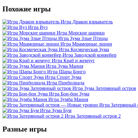
Похожие игры
Игра Дракон взрыватель
Игра Вуз
Игра Морские шарики
Игра Зума Злые Птицы
Игра Мраморные линии
Игра Космическая Зума
Игра Заводской конвейер
Игра Краб и жемчуг
Игра Зума Мания
Игра Шары Бонго
Игра Спорт Зума
Игра Пинболиада
Игра Зума Затерянный остров
Игра Бон-бон Зума
Игра Зумба Мания
Игра Затерянный
Игра Зума Бум
Игра Затерянный остров 2
Разные игры