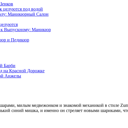
Щенков
к целуются под водой
олу: Маникюрный Салон
целуются
а к Выпускному: Маникюр
кюр и Педикюр
й Барби
зд на Красной Дорожке
ой Анжелы
арами, милым медвежонком и знакомой механикой в стиле Zuma.
енький синий мишка, и именно он стреляет новыми шариками, ч