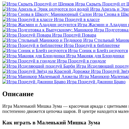
Игра Скрыть Поцелуй от 
Игра Ариэль и Эри
Игра Снова в Шк
Игра Поцелуй в классе
Игра Жасмин и Аладдин 
Игра Подготовк
Игра Поцелуй Повара
Игра Стильный Мани
Игра Поцелуй в библиотеке
Игра Соник и Блейз целуются
Игра Макияж для Блондинки
Игра Поцелуй в гондоле
Игра Исцеляющий поцелу
Игра Поцелуй Звё
Игра Маникюр Маленьк
Игра Поцелуй Джонни Браво
Описание
Игра Маленький Мишка Зума — красочная аркада с цветными ш
постепенно движется цепочка шаров. В центре находится мал
Как играть в Маленький Мишка Зума