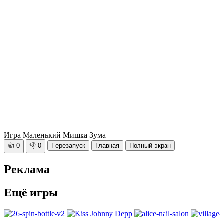
Игра Маленький Мишка Зума
👍
0
👎
0
Перезапуск
Главная
Полный экран
Реклама
Ещё игры