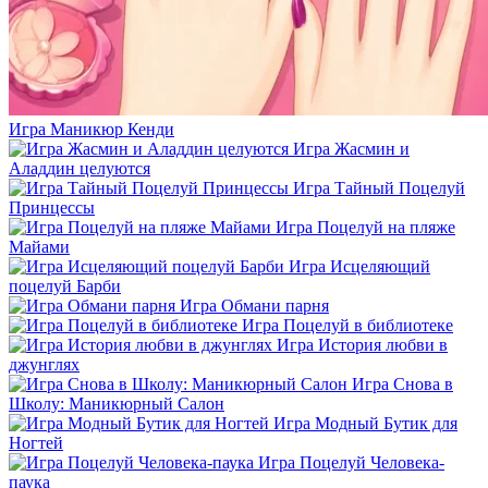
Игра Маникюр Кенди
Игра Жасмин и
Аладдин целуются
Игра Тайный Поцелуй
Принцессы
Игра Поцелуй на пляже
Майами
Игра Исцеляющий
поцелуй Барби
Игра Обмани парня
Игра Поцелуй в библиотеке
Игра История любви в
джунглях
Игра Снова в
Школу: Маникюрный Салон
Игра Модный Бутик для
Ногтей
Игра Поцелуй Человека-
паука