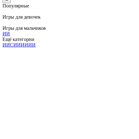
Популярные
Игры для девочек
Игры для мальчиков
И
И
Ещё категории
И
И
С
И
И
И
И
И
И