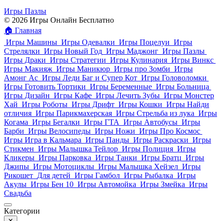
Игры Пазлы
© 2026 Игры Онлайн Бесплатно
🏠
Главная
Игры Машины
Игры Одевалки
Игры Поцелуи
Игры
Стрелялки
Игры Новый Год
Игры Маджонг
Игры Пазлы
Игры Драки
Игры Стратегии
Игры Кулинария
Игры Винкс
Игры Макияж
Игры Маникюр
Игры про Зомби
Игры
Амонг Ас
Игры Леди Баг и Супер Кот
Игры Головоломки
Игры Готовить Тортики
Игры Беременные
Игры Больница
Игры Дизайн
Игры Кафе
Игры Лечить Зубы
Игры Монстер
Хай
Игры Роботы
Игры Дрифт
Игры Кошки
Игры Найди
отличия
Игры Парикмахерская
Игры Стрельба из лука
Игры
Когама
Игры Бегалки
Игры ГТА
Игры Автобусы
Игры
Барби
Игры Велосипеды
Игры Ножи
Игры Про Космос
Игры Игра в Кальмара
Игры Панды
Игры Раскраски
Игры
Стикмен
Игры Малышка Тейлор
Игры Полиция
Игры
Кликеры
Игры Парковка
Игры Танки
Игры Братц
Игры
Джипы
Игры Мотоциклы
Игры Малышка Хейзел
Игры
Рикошет
Для детей
Игры Гамбол
Игры Рыбалка
Игры
Акулы
Игры Бен 10
Игры Автомойка
Игры Змейка
Игры
Свадьба
Категории
✕