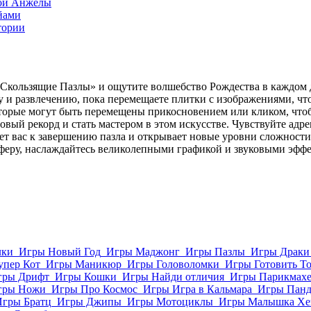
ой Анжелы
йами
тории
 Скользящие Пазлы» и ощутите волшебство Рождества в каждом 
у и развлечению, пока перемещаете плитки с изображениями, что
торые могут быть перемещены прикосновением или кликом, чтобы
вый рекорд и стать мастером в этом искусстве. Чувствуйте адре
т вас к завершению пазла и открывает новые уровни сложности. 
феру, наслаждайтесь великолепными графикой и звуковыми эффект
лки
Игры Новый Год
Игры Маджонг
Игры Пазлы
Игры Драки
упер Кот
Игры Маникюр
Игры Головоломки
Игры Готовить Т
гры Дрифт
Игры Кошки
Игры Найди отличия
Игры Парикмахе
гры Ножи
Игры Про Космос
Игры Игра в Кальмара
Игры Пан
Игры Братц
Игры Джипы
Игры Мотоциклы
Игры Малышка Хе