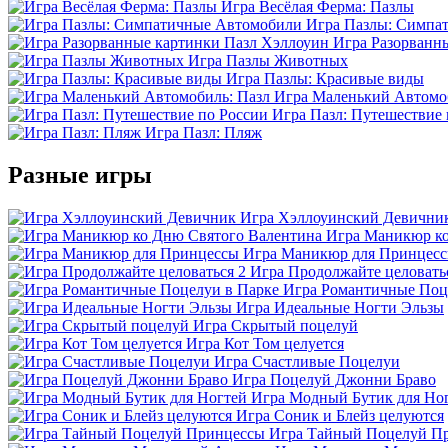
Игра Весёлая Ферма: Пазлы
Игра Пазлы: Симпа
Игра Разорванн
Игра Пазлы Животных
Игра Пазлы: Красивые виды
Игра Маленький Автомо
Игра Пазл: Путешествие 
Игра Пазл: Пляж
Разные игры
Игра Хэллоуинский Девични
Игра Маникюр ко
Игра Маникюр для Принцес
Игра Продолжайте целовать
Игра Романтичные Поц
Игра Идеальные Ногти Эльзы
Игра Скрытый поцелуй
Игра Кот Том целуется
Игра Счастливые Поцелуи
Игра Поцелуй Джонни Браво
Игра Модный Бутик для Но
Игра Соник и Блейз целуются
Игра Тайный Поцелуй П