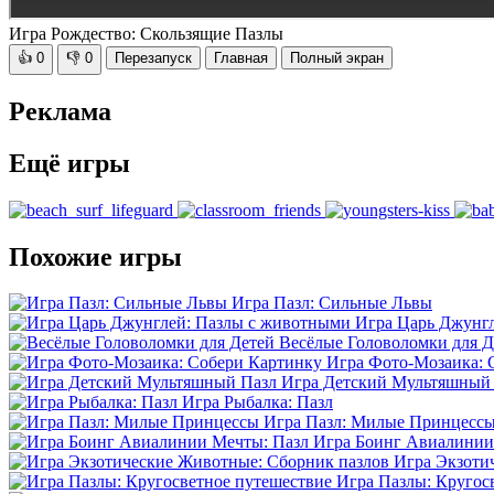
Игра Рождество: Скользящие Пазлы
👍
0
👎
0
Перезапуск
Главная
Полный экран
Реклама
Ещё игры
Похожие игры
Игра Пазл: Сильные Львы
Игра Царь Джунг
Весёлые Головоломки для Д
Игра Фото-Мозаика: 
Игра Детский Мультяшный
Игра Рыбалка: Пазл
Игра Пазл: Милые Принцесс
Игра Боинг Авиалинии
Игра Экзоти
Игра Пазлы: Кругос