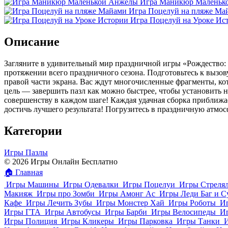
Игра Маникюр Маленьк
Игра Поцелуй на пляже Ма
Игра Поцелуй на Уроке Ис
Описание
Загляните в удивительный мир праздничной игры «Рождество:
протяжении всего праздничного сезона. Подготовьтесь к вызов
правой части экрана. Вас ждут многочисленные фрагменты, ко
цель — завершить пазл как можно быстрее, чтобы установить но
совершенству в каждом шаге! Каждая удачная сборка приближае
достичь лучшего результата! Погрузитесь в праздничную атмос
Категории
Игры Пазлы
© 2026 Игры Онлайн Бесплатно
🏠
Главная
Игры Машины
Игры Одевалки
Игры Поцелуи
Игры Стреля
Макияж
Игры про Зомби
Игры Амонг Ас
Игры Леди Баг и С
Кафе
Игры Лечить Зубы
Игры Монстер Хай
Игры Роботы
И
Игры ГТА
Игры Автобусы
Игры Барби
Игры Велосипеды
И
Игры Полиция
Игры Кликеры
Игры Парковка
Игры Танки