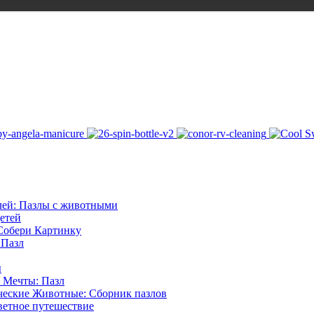
лей: Пазлы с животными
етей
Собери Картинку
 Пазл
ы
 Мечты: Пазл
ческие Животные: Сборник пазлов
ветное путешествие