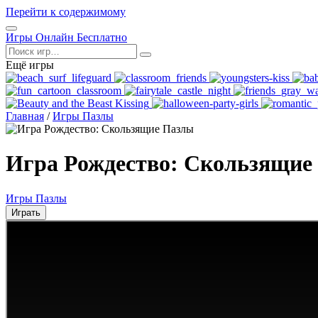
Перейти к содержимому
Открыть
Игры Онлайн Бесплатно
меню
Поиск
Ещё игры
Главная
/
Игры Пазлы
Игра Рождество: Скользящие
Игры Пазлы
Играть