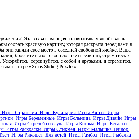
движении! Эта захватывающая головоломка увлечёт вас на
бы собрать красивую картину, которая раскрыта перед вами в
 они заняли свое место в соседней свободной ячейке. Ваша
налин, бросайте вызов своей логике и реакции, стремитесь к
Ускоряйтесь, соревнуйтесь с собой и друзьями, и стремитесь
ами в игре «Xmas Sliding Puzzles».
Игры Стратегии
Игры Кулинария
Игры Винкс
Игры
ортики
Игры Беременные
Игры Больница
Игры Дизайн
Игры
рская
Игры Стрельба из лука
Игры Когама
Игры Бегалки
ды
Игры Раскраски
Игры Стикмен
Игры Малышка Тейлор
йзел
Игры Рикошет
Для детей
Игры Гамбол
Игры Рыбалка