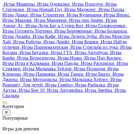
Игры Машины
Игры Одевалки
Игры Поцелуи
Игры
Стрелялки
Игры Новый Год
Игры Маджонг
Игры Пазлы
Игры Драки
Игры Стратегии
Игры Кулинария
Игры Винкс
Игры Макияж
Игры Маникюр
Игры про Зомби
Игры
Амонг Ас
Игры Леди Баг и Супер Кот
Игры Головоломки
Игры Готовить Тортики
Игры Беременные
Игры Больница
Игры Дизайн
Игры Кафе
Игры Лечить Зубы
Игры Монстер
Хай
Игры Роботы
Игры Дрифт
Игры Кошки
Игры Найди
отличия
Игры Парикмахерская
Игры Стрельба из лука
Игры
Когама
Игры Бегалки
Игры ГТА
Игры Автобусы
Игры
Барби
Игры Велосипеды
Игры Ножи
Игры Про Космос
Игры Игра в Кальмара
Игры Панды
Игры Раскраски
Игры
Стикмен
Игры Малышка Тейлор
Игры Полиция
Игры
Кликеры
Игры Парковка
Игры Танки
Игры Братц
Игры
Джипы
Игры Мотоциклы
Игры Малышка Хейзел
Игры
Рикошет
Для детей
Игры Гамбол
Игры Рыбалка
Игры
Акулы
Игры Бен 10
Игры Автомойка
Игры Змейка
Игры
Свадьба
Категории
✕
Популярные
Игры для девочек