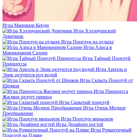
Игра Маникюр Кенди
Игра Хэллоуинский
Девичник
Игра Поцелуи на отдыхе
Игра Алиса в
Маникюрном Салоне
Игра Тайный Поцелуй
Принцессы
Игра Ариэль и
Эрик целуются под водой
Игра Скрыть Поцелуй от
Щенков
Игра Принцесса
Жасмин целует принца
Игра Скрытый поцелуй
Игра Очень Модное
Преображение
Игра Поцелуи миньонов
Игра Дизайнер ногтей
Игра Романтичный
Поцелуй на Пляже