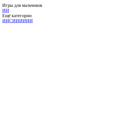
Игры для мальчиков
И
И
Ещё категории
И
И
С
И
И
И
И
И
И