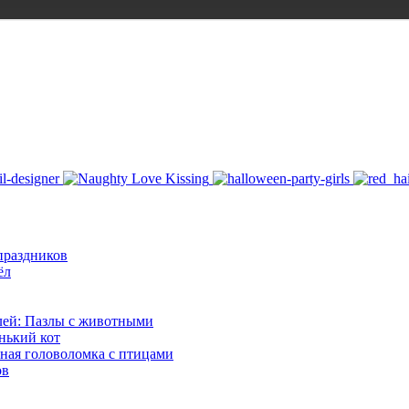
праздников
ёл
лей: Пазлы с животными
нький кот
ная головоломка с птицами
ов