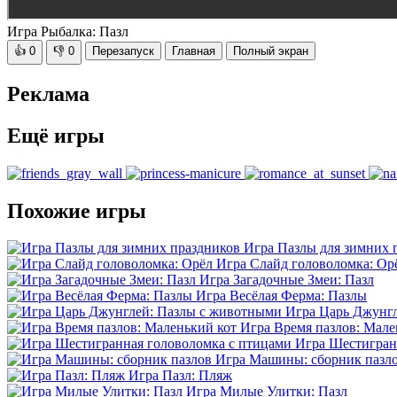
Игра Рыбалка: Пазл
👍
0
👎
0
Перезапуск
Главная
Полный экран
Реклама
Ещё игры
Похожие игры
Игра Пазлы для зимних 
Игра Слайд головоломка: Ор
Игра Загадочные Змеи: Пазл
Игра Весёлая Ферма: Пазлы
Игра Царь Джунг
Игра Время пазлов: Мале
Игра Шестигран
Игра Машины: сборник пазл
Игра Пазл: Пляж
Игра Милые Улитки: Пазл