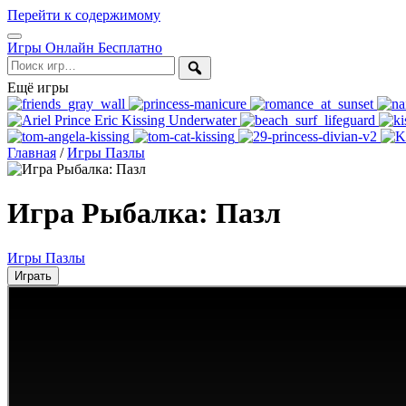
Перейти к содержимому
Открыть
Игры Онлайн Бесплатно
меню
Поиск
Ещё игры
Главная
/
Игры Пазлы
Игра Рыбалка: Пазл
Игры Пазлы
Играть