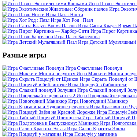
Игра Пазл с Экзотиче
Игра Экзоти
Игра Пазл: Ногти
Игра Хот Род : Пазл
Игра Санта Клаус: Время П
Игра Пирог Картинк
Игра Пазл: Барселона
Игра Детский Мультяшный
Разные игры
Игра Счастливые Поцелуи
Игра Микки и Минни целую
Игра Скрыть Поцелуй от 
Игра Поцелуй в библиотеке
Игра Сладкий поцелуй Зол
Игра Продолжайте целовать
Игра Новогодний Маникюр
Игра Красавица и Чу
Игра Поцелуй Звё
Игра Тайный Поцелуй П
Игра Подготовк
Игра Салон Красоты Эльзы
Игра Поцелуй у магазина