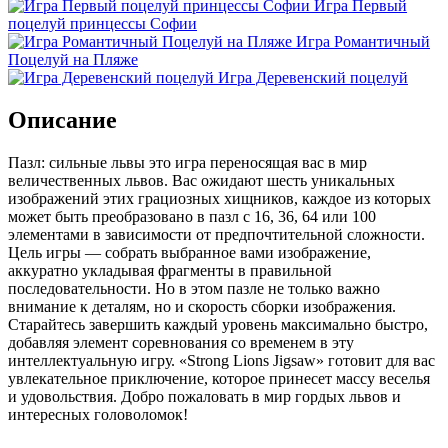
Игра Первый
поцелуй принцессы Софии
Игра Романтичный
Поцелуй на Пляже
Игра Деревенский поцелуй
Описание
Пазл: сильные львы это игра переносящая вас в мир
величественных львов. Вас ожидают шесть уникальных
изображений этих грациозных хищников, каждое из которых
может быть преобразовано в пазл с 16, 36, 64 или 100
элементами в зависимости от предпочтительной сложности.
Цель игры — собрать выбранное вами изображение,
аккуратно укладывая фрагменты в правильной
последовательности. Но в этом пазле не только важно
внимание к деталям, но и скорость сборки изображения.
Старайтесь завершить каждый уровень максимально быстро,
добавляя элемент соревнования со временем в эту
интеллектуальную игру. «Strong Lions Jigsaw» готовит для вас
увлекательное приключение, которое принесет массу веселья
и удовольствия. Добро пожаловать в мир гордых львов и
интересных головоломок!