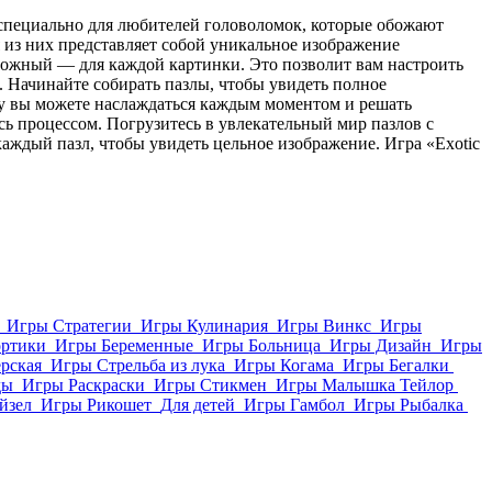
 специально для любителей головоломок, которые обожают
 из них представляет собой уникальное изображение
ложный — для каждой картинки. Это позволит вам настроить
 Начинайте собирать пазлы, чтобы увидеть полное
ому вы можете наслаждаться каждым моментом и решать
сь процессом. Погрузитесь в увлекательный мир пазлов с
аждый пазл, чтобы увидеть цельное изображение. Игра «Exotic
Игры Стратегии
Игры Кулинария
Игры Винкс
Игры
ортики
Игры Беременные
Игры Больница
Игры Дизайн
Игры
рская
Игры Стрельба из лука
Игры Когама
Игры Бегалки
ды
Игры Раскраски
Игры Стикмен
Игры Малышка Тейлор
йзел
Игры Рикошет
Для детей
Игры Гамбол
Игры Рыбалка