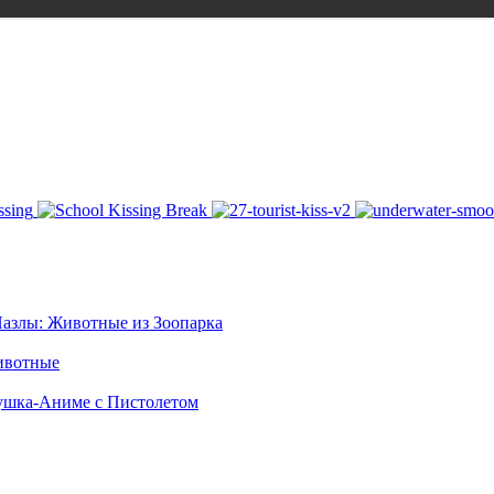
азлы: Животные из Зоопарка
ивотные
ушка-Аниме с Пистолетом