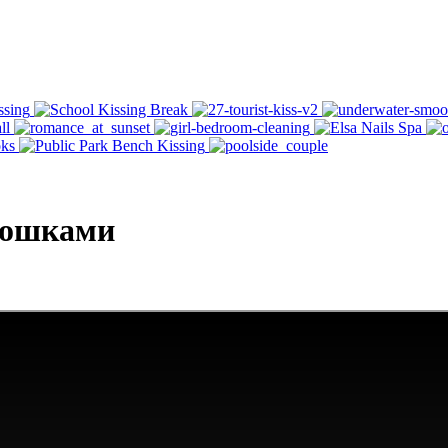
Кошками