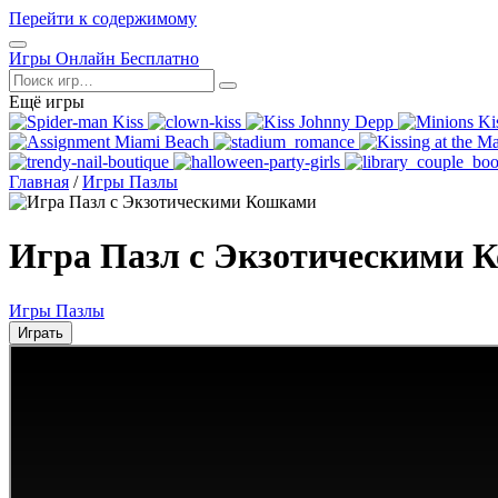
Перейти к содержимому
Открыть
Игры Онлайн Бесплатно
меню
Поиск
Ещё игры
Главная
/
Игры Пазлы
Игра Пазл с Экзотическими 
Игры Пазлы
Играть