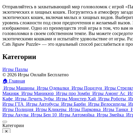
Отправляйтесь в захватывающий мир головоломок с игрой «Па
экзотических и хищных кошек. Погрузитесь в атмосферу загад
экзотических кошек, включая милых и хищных видов. Выберит
уровень сложности под свои предпочтения и желаемый вызов. 
изображение. Одно из преимуществ этой игры в том, что вам 
головоломки в своем собственном темпе. Вы можете сосредоточ
экзотическими кошками и испытайте удовольствие от игры. Раз
Cats Jigsaw Puzzle» — это идеальный способ расслабиться и пр
Категории
Игры Пазлы
© 2026 Игры Онлайн Бесплатно
🏠
Главная
Игры Машины
Игры Одевалки
Игры Поцелуи
Игры Стреля
Макияж
Игры Маникюр
Игры про Зомби
Игры Амонг Ас
Иг
Кафе
Игры Лечить Зубы
Игры Монстер Хай
Игры Роботы
И
Игры ГТА
Игры Автобусы
Игры Барби
Игры Велосипеды
И
Игры Полиция
Игры Кликеры
Игры Парковка
Игры Танки
Игры Акулы
Игры Бен 10
Игры Автомойка
Игры Змейка
Иг
Категории
✕