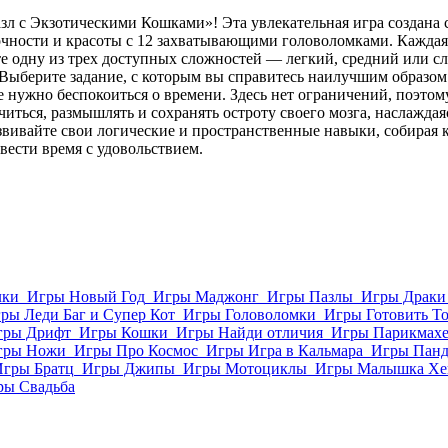
зл с Экзотическими Кошками»! Эта увлекательная игра создана
очности и красоты с 12 захватывающими головоломками. Каждая
е одну из трех доступных сложностей — легкий, средний или с
Выберите задание, с которым вы справитесь наилучшим образом.
не нужно беспокоиться о времени. Здесь нет ограничений, поэт
иться, размышлять и сохранять остроту своего мозга, наслаждая
вивайте свои логические и пространственные навыки, собирая к
овести время с удовольствием.
лки
Игры Новый Год
Игры Маджонг
Игры Пазлы
Игры Драки
ры Леди Баг и Супер Кот
Игры Головоломки
Игры Готовить Т
гры Дрифт
Игры Кошки
Игры Найди отличия
Игры Парикмахе
гры Ножи
Игры Про Космос
Игры Игра в Кальмара
Игры Пан
Игры Братц
Игры Джипы
Игры Мотоциклы
Игры Малышка Хе
ры Свадьба